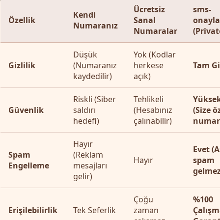
Ücretsiz
sms-
Kendi
Özellik
Sanal
onayl
Numaranız
Numaralar
(Privat
Düşük
Yok (Kodlar
Gizlilik
(Numaranız
herkese
Tam Giz
kaydedilir)
açık)
Riskli (Siber
Tehlikeli
Yükse
Güvenlik
saldırı
(Hesabınız
(Size ö
hedefi)
çalınabilir)
numar
Hayır
Evet (A
Spam
(Reklam
Hayır
spam
Engelleme
mesajları
gelmez
gelir)
Çoğu
%100
Erişilebilirlik
Tek Seferlik
zaman
Çalışm