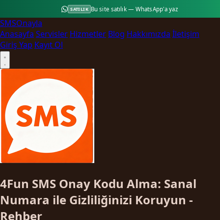
Bu site satılık — WhatsApp'a yaz
SATILIK
SMS
Onayla
Anasayfa
Servisler
Hizmetler
Blog
Hakkımızda
İletişim
Giriş Yap
Kayıt Ol
4Fun SMS Onay Kodu Alma: Sanal
Numara ile Gizliliğinizi Koruyun -
Rehber