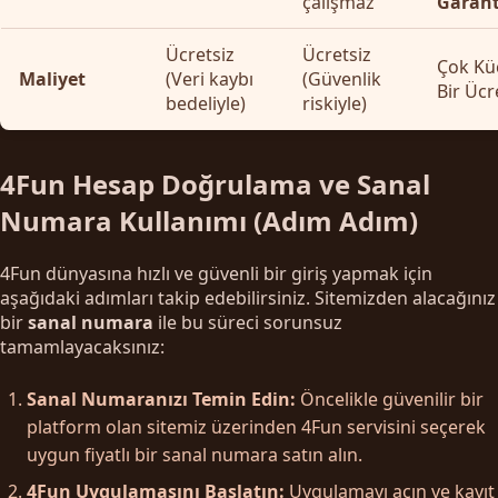
çalışmaz
Garant
Ücretsiz
Ücretsiz
Çok Kü
Maliyet
(Veri kaybı
(Güvenlik
Bir Ücr
bedeliyle)
riskiyle)
4Fun Hesap Doğrulama ve Sanal
Numara Kullanımı (Adım Adım)
4Fun dünyasına hızlı ve güvenli bir giriş yapmak için
aşağıdaki adımları takip edebilirsiniz. Sitemizden alacağınız
bir
sanal numara
ile bu süreci sorunsuz
tamamlayacaksınız:
Sanal Numaranızı Temin Edin:
Öncelikle güvenilir bir
platform olan sitemiz üzerinden 4Fun servisini seçerek
uygun fiyatlı bir sanal numara satın alın.
4Fun Uygulamasını Başlatın:
Uygulamayı açın ve kayıt