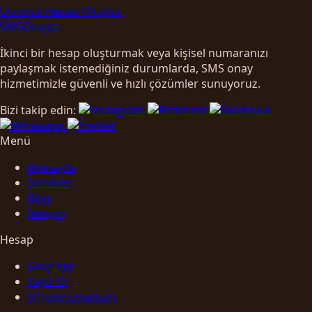
Ücretsiz Hesap Oluştur
SMS
Onayla
İkinci bir hesap oluşturmak veya kişisel numaranızı
paylaşmak istemediğiniz durumlarda, SMS onay
hizmetimizle güvenli ve hızlı çözümler sunuyoruz.
Bizi takip edin:
Menü
Anasayfa
Servisler
Blog
İletişim
Hesap
Giriş Yap
Kayıt Ol
Şifremi Unuttum