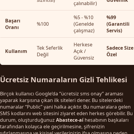
çalınabilir)
%5 - %10
%99
Başarı
%100
(Genelde
(Garantili
Oranı
çalışmaz)
Servis)
Herkese
Tek Seferlik
Sadece Size
Kullanım
Açık /
Değil
Özel
Güvensiz
Ücretsiz Numaraların Gizli Tehlikesi
Birçok kullanıcı Google’da “ücretsiz sms onay” araması
yaparak karşısına çıkan ilk siteleri dener. Bu sitelerdeki
numaralar “Public” yani halka açıktır. Bu numaralara gelen
SMS kodlarını web sitesini ziyaret eden herkes görebilir. Bu
durum, oluşturduğunuz
Abastece-aí
hesabının başkaları
tarafından kolayca ele geçirilmesine, şifrenizin
sıfırlanmasına ve kişisel verilerinizin ifşa olmasına neden