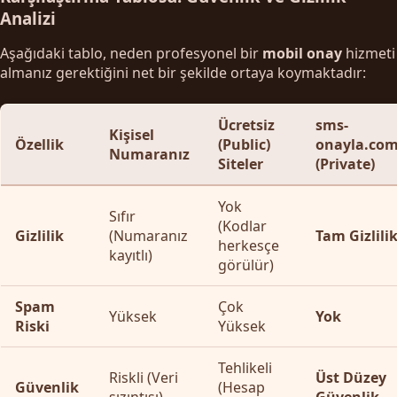
Analizi
Aşağıdaki tablo, neden profesyonel bir
mobil onay
hizmeti
almanız gerektiğini net bir şekilde ortaya koymaktadır:
Ücretsiz
sms-
Kişisel
Özellik
(Public)
onayla.co
Numaranız
Siteler
(Private)
Yok
Sıfır
(Kodlar
Gizlilik
(Numaranız
Tam Gizlili
herkesçe
kayıtlı)
görülür)
Spam
Çok
Yüksek
Yok
Riski
Yüksek
Tehlikeli
Riskli (Veri
Üst Düzey
Güvenlik
(Hesap
sızıntısı)
Güvenlik