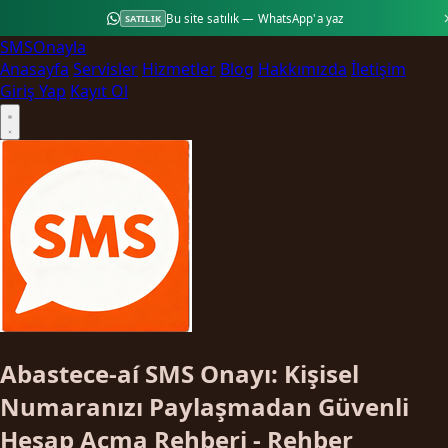
Bu site satılık — WhatsApp'a yaz
SATILIK
SMS
Onayla
Anasayfa
Servisler
Hizmetler
Blog
Hakkımızda
İletişim
Giriş Yap
Kayıt Ol
Abastece-aí SMS Onayı: Kişisel
Numaranızı Paylaşmadan Güvenli
Hesap Açma Rehberi - Rehber