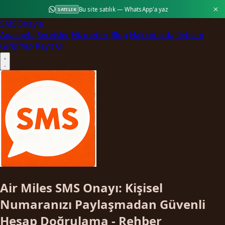
Bu site satılık — WhatsApp'a yaz
SATILIK
SMS
Onayla
Anasayfa
Servisler
Hizmetler
Blog
Hakkımızda
İletişim
Giriş Yap
Kayıt Ol
Air Miles SMS Onayı: Kişisel
Numaranızı Paylaşmadan Güvenli
Hesap Doğrulama - Rehber