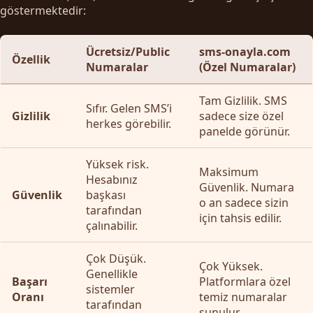
göstermektedir:
Ücretsiz/Public
sms-onayla.com
Özellik
Numaralar
(Özel Numaralar)
Tam Gizlilik. SMS
Sıfır. Gelen SMS’i
Gizlilik
sadece size özel
herkes görebilir.
panelde görünür.
Yüksek risk.
Maksimum
Hesabınız
Güvenlik. Numara
Güvenlik
başkası
o an sadece sizin
tarafından
için tahsis edilir.
çalınabilir.
Çok Düşük.
Çok Yüksek.
Genellikle
Başarı
Platformlara özel
sistemler
Oranı
temiz numaralar
tarafından
sunulur.