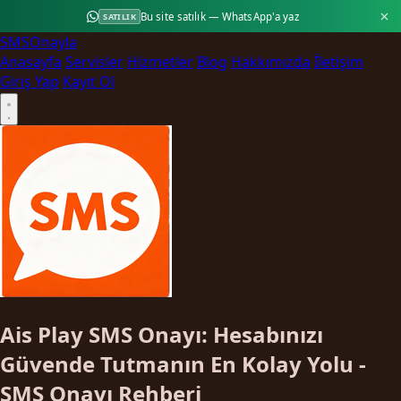
Bu site satılık — WhatsApp'a yaz
SATILIK
SMS
Onayla
Anasayfa
Servisler
Hizmetler
Blog
Hakkımızda
İletişim
Giriş Yap
Kayıt Ol
Ais Play SMS Onayı: Hesabınızı
Güvende Tutmanın En Kolay Yolu -
SMS Onayı Rehberi