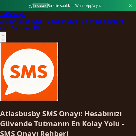
Bu site satılık — WhatsApp'a yaz
SATILIK
SMS
Onayla
Anasayfa
Servisler
Hizmetler
Blog
Hakkımızda
İletişim
Giriş Yap
Kayıt Ol
Atlasbusby SMS Onayı: Hesabınızı
Güvende Tutmanın En Kolay Yolu -
SMS Onayı Rehberi