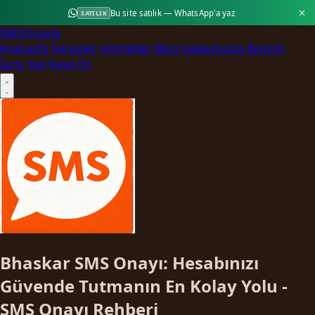
Bu site satılık — WhatsApp'a yaz
SATILIK
SMS
Onayla
Anasayfa
Servisler
Hizmetler
Blog
Hakkımızda
İletişim
Giriş Yap
Kayıt Ol
Bhaskar SMS Onayı: Hesabınızı
Güvende Tutmanın En Kolay Yolu -
SMS Onayı Rehberi