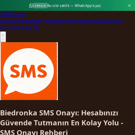
Bu site satılık — WhatsApp'a yaz
SATILIK
SMS
Onayla
Anasayfa
Servisler
Hizmetler
Blog
Hakkımızda
İletişim
Giriş Yap
Kayıt Ol
Biedronka SMS Onayı: Hesabınızı
Güvende Tutmanın En Kolay Yolu -
SMS Onayı Rehberi