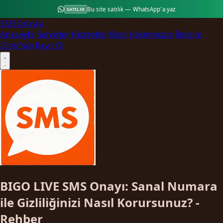
Bu site satılık — WhatsApp'a yaz
SATILIK
SMS
Onayla
Anasayfa
Servisler
Hizmetler
Blog
Hakkımızda
İletişim
Giriş Yap
Kayıt Ol
BIGO LIVE SMS Onayı: Sanal Numara
ile Gizliliğinizi Nasıl Korursunuz? -
Rehber