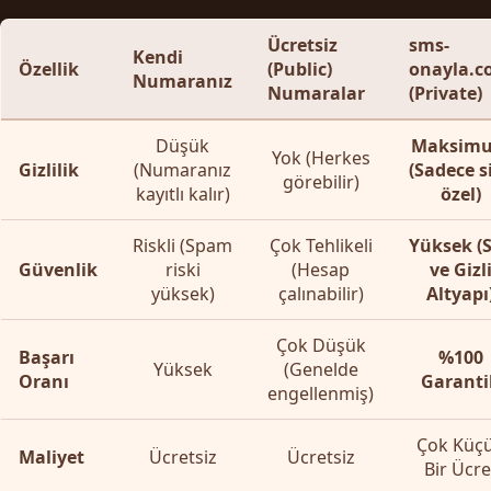
Ücretsiz
sms-
Kendi
Özellik
(Public)
onayla.
Numaranız
Numaralar
(Private)
Düşük
Maksim
Yok (Herkes
Gizlilik
(Numaranız
(Sadece s
görebilir)
kayıtlı kalır)
özel)
Riskli (Spam
Çok Tehlikeli
Yüksek (
Güvenlik
riski
(Hesap
ve Gizl
yüksek)
çalınabilir)
Altyapı
Çok Düşük
Başarı
%100
Yüksek
(Genelde
Oranı
Garantil
engellenmiş)
Çok Küç
Maliyet
Ücretsiz
Ücretsiz
Bir Ücre