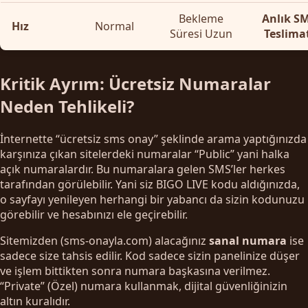
Bekleme
Anlık S
Hız
Normal
Süresi Uzun
Teslima
Kritik Ayrım: Ücretsiz Numaralar
Neden Tehlikeli?
İnternette “ücretsiz sms onay” şeklinde arama yaptığınızda
karşınıza çıkan sitelerdeki numaralar “Public” yani halka
açık numaralardır. Bu numaralara gelen SMS’ler herkes
tarafından görülebilir. Yani siz BIGO LIVE kodu aldığınızda,
o sayfayı yenileyen herhangi bir yabancı da sizin kodunuzu
görebilir ve hesabınızı ele geçirebilir.
Sitemizden (sms-onayla.com) alacağınız
sanal numara
ise
sadece size tahsis edilir. Kod sadece sizin panelinize düşer
ve işlem bittikten sonra numara başkasına verilmez.
“Private” (Özel) numara kullanmak, dijital güvenliğinizin
altın kuralıdır.