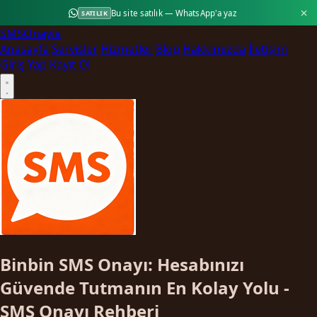
Bu site satılık — WhatsApp'a yaz
SATILIK
SMS
Onayla
Anasayfa
Servisler
Hizmetler
Blog
Hakkımızda
İletişim
Giriş Yap
Kayıt Ol
Binbin SMS Onayı: Hesabınızı
Güvende Tutmanın En Kolay Yolu -
SMS Onayı Rehberi