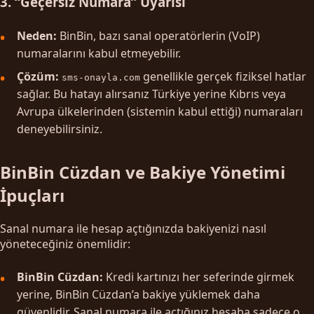
3. “Geçersiz Numara” Uyarısı
Neden:
BinBin, bazı sanal operatörlerin (VoIP)
numaralarını kabul etmeyebilir.
Çözüm:
genellikle gerçek fiziksel hatlar
sms-onayla.com
sağlar. Bu hatayı alırsanız Türkiye yerine Kıbrıs veya
Avrupa ülkelerinden (sistemin kabul ettiği) numaraları
deneyebilirsiniz.
BinBin Cüzdan ve Bakiye Yönetimi
İpuçları
Sanal numara ile hesap açtığınızda bakiyenizi nasıl
yöneteceğiniz önemlidir:
BinBin Cüzdan:
Kredi kartınızı her seferinde girmek
yerine, BinBin Cüzdan’a bakiye yüklemek daha
güvenlidir. Sanal numara ile açtığınız hesaba sadece o