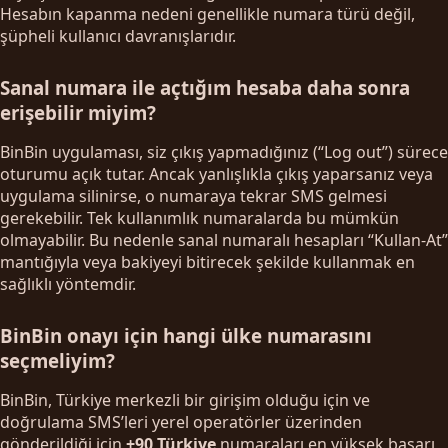
Hesabın kapanma nedeni genellikle numara türü değil,
şüpheli kullanıcı davranışlarıdır.
Sanal numara ile açtığım hesaba daha sonra
erişebilir miyim?
BinBin uygulaması, siz çıkış yapmadığınız (“Log out”) sürece
oturumu açık tutar. Ancak yanlışlıkla çıkış yaparsanız veya
uygulama silinirse, o numaraya tekrar SMS gelmesi
gerekebilir. Tek kullanımlık numaralarda bu mümkün
olmayabilir. Bu nedenle sanal numaralı hesapları “Kullan-At”
mantığıyla veya bakiyeyi bitirecek şekilde kullanmak en
sağlıklı yöntemdir.
BinBin onayı için hangi ülke numarasını
seçmeliyim?
BinBin, Türkiye merkezli bir girişim olduğu için ve
doğrulama SMS’leri yerel operatörler üzerinden
gönderildiği için
+90 Türkiye
numaraları en yüksek başarı