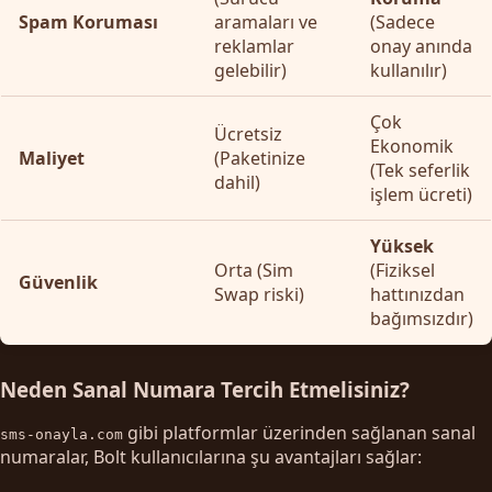
Spam Koruması
aramaları ve
(Sadece
reklamlar
onay anında
gelebilir)
kullanılır)
Çok
Ücretsiz
Ekonomik
Maliyet
(Paketinize
(Tek seferlik
dahil)
işlem ücreti)
Yüksek
Orta (Sim
(Fiziksel
Güvenlik
Swap riski)
hattınızdan
bağımsızdır)
Neden Sanal Numara Tercih Etmelisiniz?
gibi platformlar üzerinden sağlanan sanal
sms-onayla.com
numaralar, Bolt kullanıcılarına şu avantajları sağlar: