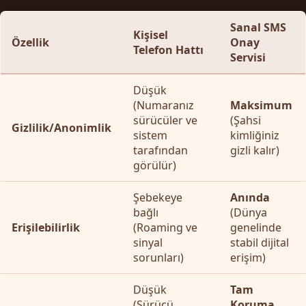
Sanal SMS
Kişisel
Özellik
Onay
Telefon Hattı
Servisi
Düşük
(Numaranız
Maksimum
sürücüler ve
(Şahsi
Gizlilik/Anonimlik
sistem
kimliğiniz
tarafından
gizli kalır)
görülür)
Şebekeye
Anında
bağlı
(Dünya
Erişilebilirlik
(Roaming ve
genelinde
sinyal
stabil dijital
sorunları)
erişim)
Düşük
Tam
(Sürücü
Koruma