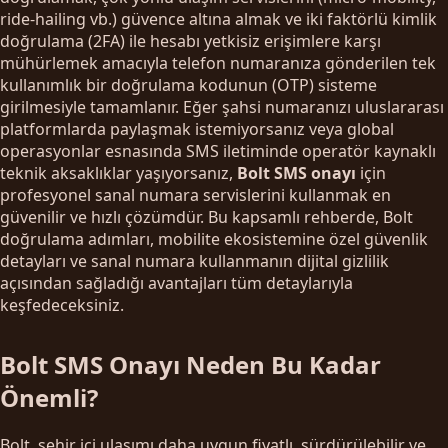
ride-hailing vb.) güvence altına almak ve iki faktörlü kimlik
doğrulama (2FA) ile hesabı yetkisiz erişimlere karşı
mühürlemek amacıyla telefon numaranıza gönderilen tek
kullanımlık bir doğrulama kodunun (OTP) sisteme
girilmesiyle tamamlanır. Eğer şahsi numaranızı uluslararası
platformlarda paylaşmak istemiyorsanız veya global
operasyonlar esnasında SMS iletiminde operatör kaynaklı
teknik aksaklıklar yaşıyorsanız,
Bolt SMS onayı
için
profesyonel sanal numara servislerini kullanmak en
güvenilir ve hızlı çözümdür. Bu kapsamlı rehberde, Bolt
doğrulama adımları, mobilite ekosistemine özel güvenlik
detayları ve sanal numara kullanmanın dijital gizlilik
açısından sağladığı avantajları tüm detaylarıyla
keşfedeceksiniz.
Bolt SMS Onayı Neden Bu Kadar
Önemli?
Bolt, şehir içi ulaşımı daha uygun fiyatlı, sürdürülebilir ve