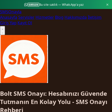
Bu site satılık — WhatsApp'a yaz
SATILIK
SMS
Onayla
Anasayfa
Servisler
Hizmetler
Blog
Hakkımızda
İletişim
Giriş Yap
Kayıt Ol
Bolt SMS Onayı: Hesabınızı Güvende
Tutmanın En Kolay Yolu - SMS Onayı
Rehberi