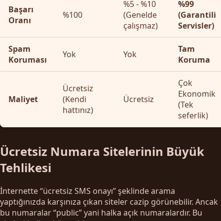
%5 - %10
%99
Başarı
%100
(Genelde
(Garantili
Oranı
çalışmaz)
Servisler)
Spam
Tam
Yok
Yok
Koruması
Koruma
Çok
Ücretsiz
Ekonomik
Maliyet
(Kendi
Ücretsiz
(Tek
hattınız)
seferlik)
Ücretsiz Numara Sitelerinin Büyük
Tehlikesi
İnternette “ücretsiz SMS onayı” şeklinde arama
yaptığınızda karşınıza çıkan siteler cazip görünebilir. Ancak
bu numaralar “public” yani halka açık numaralardır. Bu