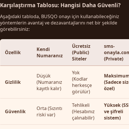
Karşılaştırma Tablosu: Hangisi Daha Güvenli?
Aşağıdaki tabloda, BUSQO onayı için kullanabileceğiniz
yöntemlerin avantaj ve dezavantajlarını net bir şekilde
görebilirsiniz:
Ücretsiz
sms-
Kendi
Özellik
(Public)
onayla.co
Numaranız
Siteler
(Private)
Yok
Düşük
Maksimu
(Kodlar
Gizlilik
(Numaranız
(Sadece siz
herkesçe
kayıtlı kalır)
özel)
görülür)
Tehlikeli
Yüksek (SS
Orta (Sızıntı
Güvenlik
(Hesabınız
ve şifreli
riski var)
çalınabilir)
sistem)