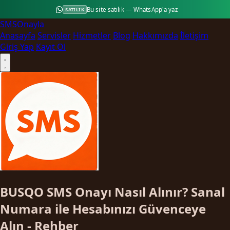
Bu site satılık — WhatsApp'a yaz
SATILIK
SMS
Onayla
Anasayfa
Servisler
Hizmetler
Blog
Hakkımızda
İletişim
Giriş Yap
Kayıt Ol
BUSQO SMS Onayı Nasıl Alınır? Sanal
Numara ile Hesabınızı Güvenceye
Alın - Rehber