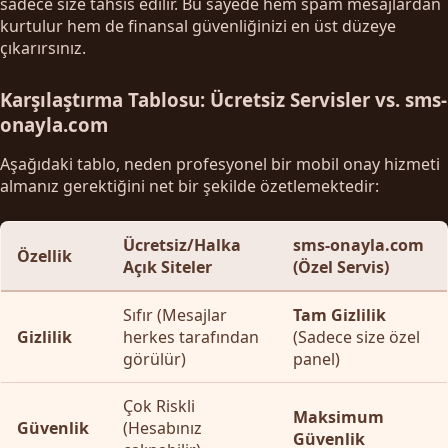
sadece size tahsis edilir. Bu sayede hem spam mesajlardan
kurtulur hem de finansal güvenliğinizi en üst düzeye
çıkarırsınız.
Karşılaştırma Tablosu: Ücretsiz Servisler vs. sms-
onayla.com
Aşağıdaki tablo, neden profesyonel bir mobil onay hizmeti
almanız gerektiğini net bir şekilde özetlemektedir:
Ücretsiz/Halka
sms-onayla.com
Özellik
Açık Siteler
(Özel Servis)
Sıfır (Mesajlar
Tam Gizlilik
Gizlilik
herkes tarafından
(Sadece size özel
görülür)
panel)
Çok Riskli
Maksimum
Güvenlik
(Hesabınız
Güvenlik