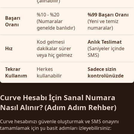
çalınabilir)
%10 - %20
%99 Başarı Oranı
Başarı
(Numaralar
(Yeni ve temiz
Oranı
genelde banlıdır)
numaralar)
Kod gelmesi
Anlık Teslimat
Hız
dakikalar sürer
(Saniyeler içinde
veya hiç gelmez
SMS)
Tekrar
Herkes
Sadece sizin
Kullanım
kullanabilir
kontrolünüzde
Curve Hesabı İçin Sanal Numara
Nasıl Alınır? (Adım Adım Rehber)
Curve hesabınızı güvenle oluşturmak ve SMS onayını
tamamlamak için şu basit adımları izleyebilirsiniz: