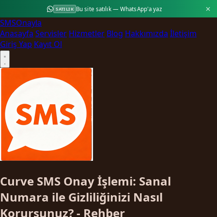
Bu site satılık — WhatsApp'a yaz
SATILIK
SMS
Onayla
Anasayfa
Servisler
Hizmetler
Blog
Hakkımızda
İletişim
Giriş Yap
Kayıt Ol
Curve SMS Onay İşlemi: Sanal
Numara ile Gizliliğinizi Nasıl
Korursunuz? - Rehber