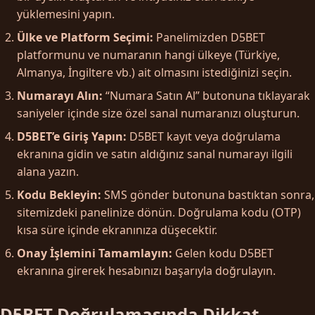
yüklemesini yapın.
Ülke ve Platform Seçimi:
Panelimizden D5BET
platformunu ve numaranın hangi ülkeye (Türkiye,
Almanya, İngiltere vb.) ait olmasını istediğinizi seçin.
Numarayı Alın:
“Numara Satın Al” butonuna tıklayarak
saniyeler içinde size özel sanal numaranızı oluşturun.
D5BET’e Giriş Yapın:
D5BET kayıt veya doğrulama
ekranına gidin ve satın aldığınız sanal numarayı ilgili
alana yazın.
Kodu Bekleyin:
SMS gönder butonuna bastıktan sonra,
sitemizdeki panelinize dönün. Doğrulama kodu (OTP)
kısa süre içinde ekranınıza düşecektir.
Onay İşlemini Tamamlayın:
Gelen kodu D5BET
ekranına girerek hesabınızı başarıyla doğrulayın.
D5BET Doğrulamasında Dikkat