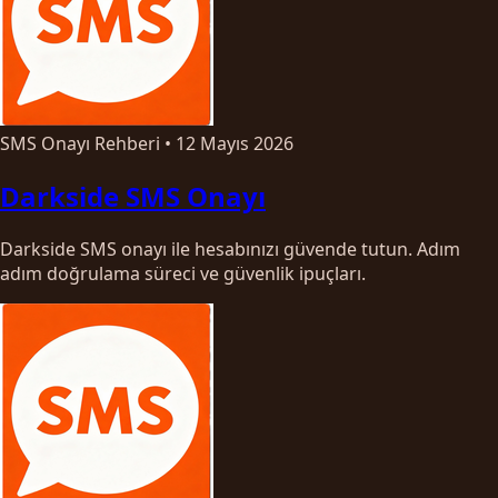
SMS Onayı Rehberi
•
12 Mayıs 2026
Darkside SMS Onayı
Darkside SMS onayı ile hesabınızı güvende tutun. Adım
adım doğrulama süreci ve güvenlik ipuçları.