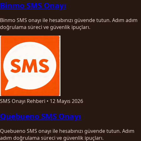
Binmo SMS Onayı
Binmo SMS onayı ile hesabınızı güvende tutun. Adım adım
doğrulama süreci ve güvenlik ipuçları.
SMS Onayı Rehberi
•
12 Mayıs 2026
Quebueno SMS Onayı
Quebueno SMS onayı ile hesabınızı güvende tutun. Adım
adım doğrulama süreci ve güvenlik ipuçları.