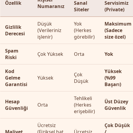
Özellik
Sanal
Servisimiz
Numaranız
Siteler
(Private)
Düşük
Yok
Maksimum
Gizlilik
(Verileriniz
(Herkes
(Sadece
Derecesi
işlenir)
görebilir)
size özel)
Spam
Çok Yüksek
Orta
Yok
Riski
Kod
Yüksek
Çok
Gelme
Yüksek
(%99
Düşük
Garantisi
Başarı)
Tehlikeli
Hesap
Üst Düzey
Orta
(Herkes
Güvenliği
Güvenlik
erişebilir)
Ücretsiz
Çok Düşük
Maliyet
(Fiziksel hat
Ücretsiz
/