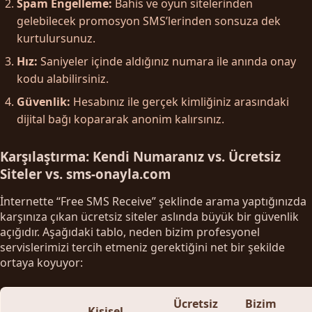
Spam Engelleme:
Bahis ve oyun sitelerinden
gelebilecek promosyon SMS’lerinden sonsuza dek
kurtulursunuz.
Hız:
Saniyeler içinde aldığınız numara ile anında onay
kodu alabilirsiniz.
Güvenlik:
Hesabınız ile gerçek kimliğiniz arasındaki
dijital bağı kopararak anonim kalırsınız.
Karşılaştırma: Kendi Numaranız vs. Ücretsiz
Siteler vs. sms-onayla.com
İnternette “Free SMS Receive” şeklinde arama yaptığınızda
karşınıza çıkan ücretsiz siteler aslında büyük bir güvenlik
açığıdır. Aşağıdaki tablo, neden bizim profesyonel
servislerimizi tercih etmeniz gerektiğini net bir şekilde
ortaya koyuyor:
Ücretsiz
Bizim
Kişisel