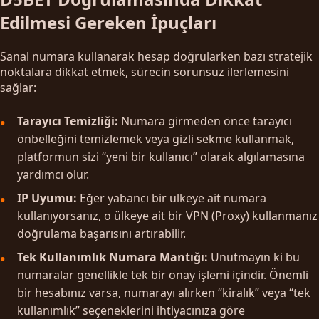
Edilmesi Gereken İpuçları
Sanal numara kullanarak hesap doğrularken bazı stratejik
noktalara dikkat etmek, sürecin sorunsuz ilerlemesini
sağlar:
Tarayıcı Temizliği:
Numara girmeden önce tarayıcı
önbelleğini temizlemek veya gizli sekme kullanmak,
platformun sizi “yeni bir kullanıcı” olarak algılamasına
yardımcı olur.
IP Uyumu:
Eğer yabancı bir ülkeye ait numara
kullanıyorsanız, o ülkeye ait bir VPN (Proxy) kullanmanız
doğrulama başarısını artırabilir.
Tek Kullanımlık Numara Mantığı:
Unutmayın ki bu
numaralar genellikle tek bir onay işlemi içindir. Önemli
bir hesabınız varsa, numarayı alırken “kiralık” veya “tek
kullanımlık” seçeneklerini ihtiyacınıza göre