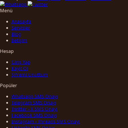
Menü
Anasayfa
Servisler
Blog
İletişim
Hesap
Giriş Yap
Kayıt Ol
Şifremi Unuttum
Popüler
Whatsapp SMS Onayı
Telegram SMS Onayı
Twitter - X SMS Onayı
Facebook SMS Onayı
Instagram - Threads SMS Onayı
LinkedIn SMS Onayı