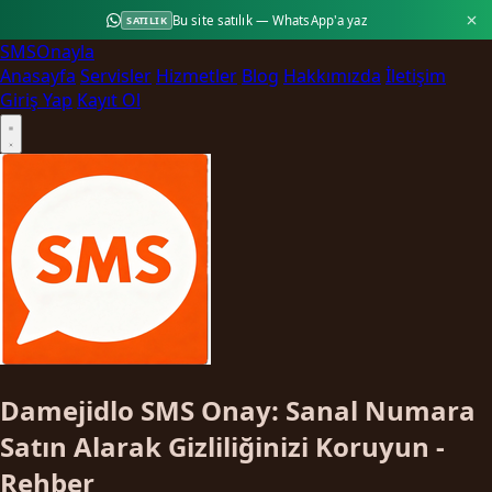
Bu site satılık — WhatsApp'a yaz
SATILIK
SMS
Onayla
Anasayfa
Servisler
Hizmetler
Blog
Hakkımızda
İletişim
Giriş Yap
Kayıt Ol
Damejidlo SMS Onay: Sanal Numara
Satın Alarak Gizliliğinizi Koruyun -
Rehber