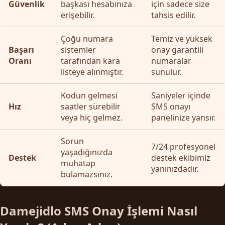
Güvenlik
başkası hesabınıza
için sadece size
erişebilir.
tahsis edilir.
Çoğu numara
Temiz ve yüksek
Başarı
sistemler
onay garantili
Oranı
tarafından kara
numaralar
listeye alınmıştır.
sunulur.
Kodun gelmesi
Saniyeler içinde
Hız
saatler sürebilir
SMS onayı
veya hiç gelmez.
panelinize yansır.
Sorun
7/24 profesyonel
yaşadığınızda
Destek
destek ekibimiz
muhatap
yanınızdadır.
bulamazsınız.
Damejidlo SMS Onay İşlemi Nasıl