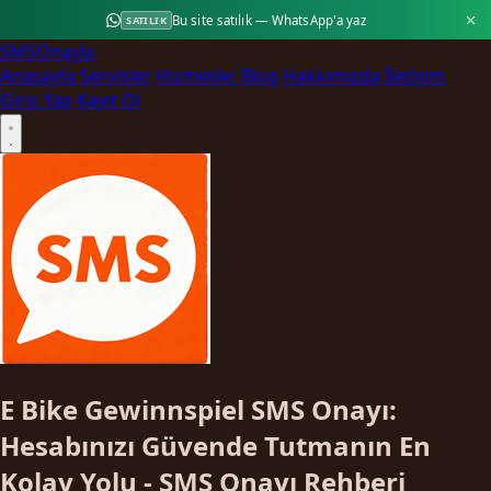
Bu site satılık — WhatsApp'a yaz
SATILIK
SMS
Onayla
Anasayfa
Servisler
Hizmetler
Blog
Hakkımızda
İletişim
Giriş Yap
Kayıt Ol
E Bike Gewinnspiel SMS Onayı:
Hesabınızı Güvende Tutmanın En
Kolay Yolu - SMS Onayı Rehberi