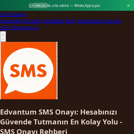
Bu site satılık — WhatsApp'a yaz
SATILIK
SMS
Onayla
Anasayfa
Servisler
Hizmetler
Blog
Hakkımızda
İletişim
Giriş Yap
Kayıt Ol
Edvantum SMS Onayı: Hesabınızı
Güvende Tutmanın En Kolay Yolu -
SMS Onayı Rehberi