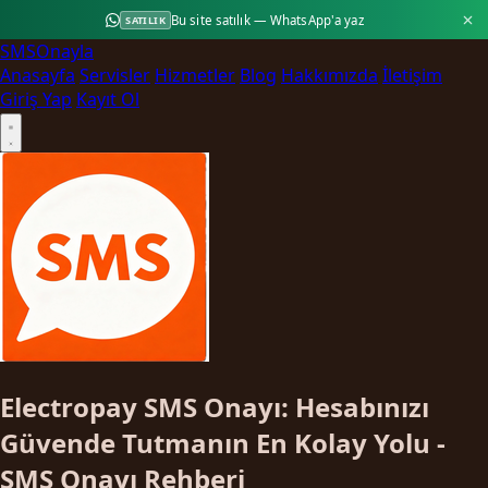
Bu site satılık — WhatsApp'a yaz
SATILIK
SMS
Onayla
Anasayfa
Servisler
Hizmetler
Blog
Hakkımızda
İletişim
Giriş Yap
Kayıt Ol
Electropay SMS Onayı: Hesabınızı
Güvende Tutmanın En Kolay Yolu -
SMS Onayı Rehberi