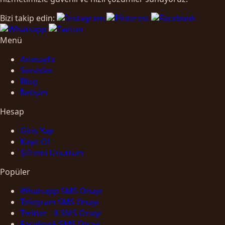
Bizi takip edin:
Menü
Anasayfa
Servisler
Blog
İletişim
Hesap
Giriş Yap
Kayıt Ol
Şifremi Unuttum
Popüler
Whatsapp SMS Onayı
Telegram SMS Onayı
Twitter - X SMS Onayı
Facebook SMS Onayı