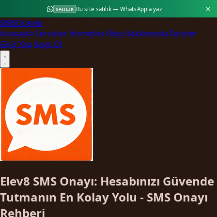
Bu site satılık — WhatsApp'a yaz
SATILIK
SMS
Onayla
Anasayfa
Servisler
Hizmetler
Blog
Hakkımızda
İletişim
Giriş Yap
Kayıt Ol
Elev8 SMS Onayı: Hesabınızı Güvende
Tutmanın En Kolay Yolu - SMS Onayı
Rehberi