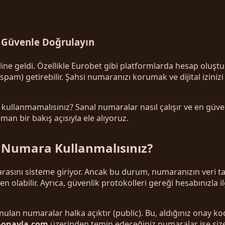
ı Güvenle Doğrulayın
uk haline geldi. Özellikle Eurobet gibi platformlarda hesap o
spam) getirebilir. Şahsi numaranızı korumak ve dijital izin
llanmamalısınız? Sanal numaralar nasıl çalışır ve en güvenl
n bir bakış açısıyla ele alıyoruz.
 Numara Kullanmalısınız?
asını sisteme giriyor. Ancak bu durum, numaranızın veri t
abilir. Ayrıca, güvenlik protokolleri gereği hesabınızla ilg
nulan numaralar halka açıktır (public). Bu, aldığınız onay 
-onayla.com
üzerinden temin edeceğiniz numaralar ise size ö