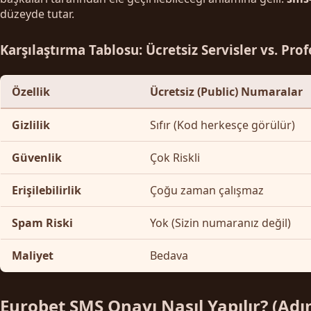
düzeyde tutar.
Karşılaştırma Tablosu: Ücretsiz Servisler vs. Pr
Özellik
Ücretsiz (Public) Numaralar
Gizlilik
Sıfır (Kod herkesçe görülür)
Güvenlik
Çok Riskli
Erişilebilirlik
Çoğu zaman çalışmaz
Spam Riski
Yok (Sizin numaranız değil)
Maliyet
Bedava
Eurobet SMS Onayı Nasıl Yapılır? (Ad