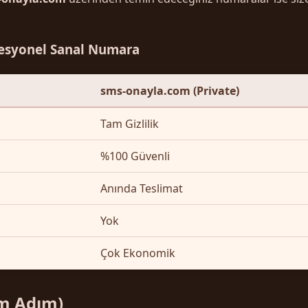
ofesyonel Sanal Numara
sms-onayla.com (Private)
Tam Gizlilik
%100 Güvenli
Anında Teslimat
Yok
Çok Ekonomik
ım Adım)