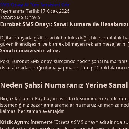
SMS Onayı Al
Tüm Servisleri Gör
Yayınlanma Tarihi: 17 Ocak 2026
Yazar: SMS Onayla
Eurobet SMS Onayı: Sanal Numara ile Hesabınız
Dijital dünyada gizlilik, artık bir lüks değil, bir zorunlul
güvenlik endişesini ve bitmek bilmeyen reklam mesajlarını (
Sanal numara satın alma.
Peki, Eurobet SMS onayı sürecinde neden şahsi numaranızı ku
riske atmadan doğrulama yapmanın tüm püf noktalarını uzma
Neden Şahsi Numaranız Yerine Sanal
Birçok kullanıcı, kayıt aşamasında düşünmeden kendi numar
istemediğiniz pazarlama aramalarına maruz kalmanıza neden ol
kalması her zaman avantajdır.
Kritik Ayrım:
İnternette “ücretsiz SMS onayı” adı altında su
başkaları tarafından ele geçirilebileceği anlamına gelir.
sms