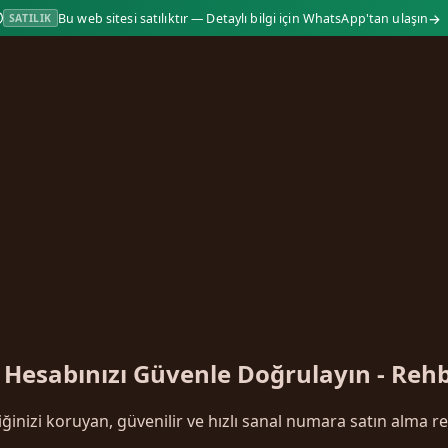
→
Bu web sitesi satılıktır — Detaylı bilgi için WhatsApp'tan ulaşın
SATILIK
 Hesabınızı Güvenle Doğrulayın - Reh
ğinizi koruyan, güvenilir ve hızlı sanal numara satın alma r