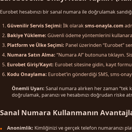
Eurobet hesabınızı bir sanal numara ile doğrulamak sandığı
Güvenilir Servis Seçimi:
İlk olarak
sms-onayla.com
adre
Bakiye Yükleme:
Güvenli ödeme yöntemlerini kullanarak
Platform ve Ülke Seçimi:
Panel üzerinden “Eurobet” serv
Numara Satın Alma:
“Numara Al” butonuna tıklayın. Sis
Eurobet Giriş/Kayıt:
Eurobet sitesine gidin, kayıt form
Kodu Onaylama:
Eurobet’in gönderdiği SMS, sms-onayla
Önemli Uyarı:
Sanal numara alırken her zaman “tek kul
doğrulamak, paranızı ve hesabınızı doğrudan riske atm
Sanal Numara Kullanmanın Avantajla
Anonimlik:
Kimliğinizi ve gerçek telefon numaranızı pla