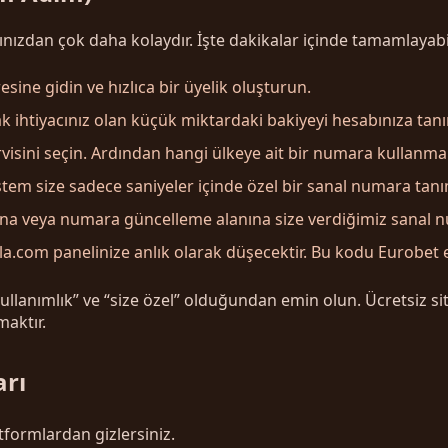
nızdan çok daha kolaydır. İşte dakikalar içinde tamamlayabi
sine gidin ve hızlıca bir üyelik oluşturun.
 ihtiyacınız olan küçük miktardaki bakiyeyi hesabınıza tanı
isini seçin. Ardından hangi ülkeye ait bir numara kullanmak i
tem size sadece saniyeler içinde özel bir sanal numara tanı
una veya numara güncelleme alanına size verdiğimiz sanal nu
.com panelinize anlık olarak düşecektir. Bu kodu Eurobet e
lanımlık” ve “size özel” olduğundan emin olun. Ücretsiz sit
aktır.
rı
tformlardan gizlersiniz.