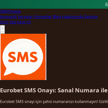
SMS
Onayla
Anasayfa
Servisler
Hizmetler
Blog
Hakkımızda
İletişim
Giriş Yap
Kayıt Ol
Eurobet SMS Onayı: Sanal Numara ile
Eurobet SMS onayı için şahsi numaranızı kullanmayın! Gizlili