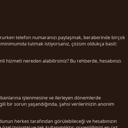
luştururken telefon numaranızı paylaşmak, beraberinde birçok
izi minimumda tutmak istiyorsanız, çözüm oldukça basit:
i hizmeti nereden alabilirsiniz? Bu rehberde, hesabınızı
abanlarına işlenmesine ve ilerleyen dönemlerde
ili bir sorun yaşandığında, şahsi verilerinizin anonim
kodunun herkes tarafından görülebileceği ve hesabınızın
zel (private) ve tek kullanımlıktır; güvenliğinizi en üst