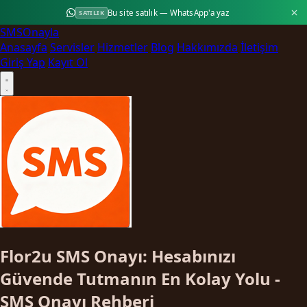
Bu site satılık — WhatsApp'a yaz
SATILIK
SMS
Onayla
Anasayfa
Servisler
Hizmetler
Blog
Hakkımızda
İletişim
Giriş Yap
Kayıt Ol
Flor2u SMS Onayı: Hesabınızı
Güvende Tutmanın En Kolay Yolu -
SMS Onayı Rehberi