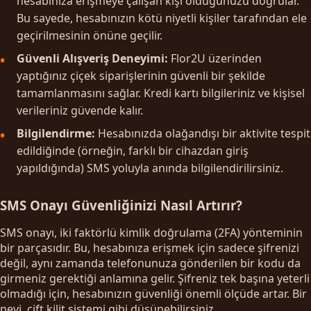
hesabınıza erişmeye çalışan kişi olduğunuzu doğrular.
Bu sayede, hesabınızın kötü niyetli kişiler tarafından ele
geçirilmesinin önüne geçilir.
Güvenli Alışveriş Deneyimi:
Flor2U üzerinden
yaptığınız çiçek siparişlerinin güvenli bir şekilde
tamamlanmasını sağlar. Kredi kartı bilgileriniz ve kişisel
verileriniz güvende kalır.
Bilgilendirme:
Hesabınızda olağandışı bir aktivite tespit
edildiğinde (örneğin, farklı bir cihazdan giriş
yapıldığında) SMS yoluyla anında bilgilendirilirsiniz.
SMS Onayı Güvenliğinizi Nasıl Artırır?
SMS onayı, iki faktörlü kimlik doğrulama (2FA) yönteminin
bir parçasıdır. Bu, hesabınıza erişmek için sadece şifrenizi
değil, aynı zamanda telefonunuza gönderilen bir kodu da
girmeniz gerektiği anlamına gelir. Şifreniz tek başına yeterli
olmadığı için, hesabınızın güvenliği önemli ölçüde artar. Bir
nevi, çift kilit sistemi gibi düşünebilirsiniz.