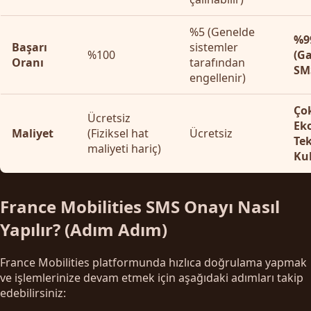
%5 (Genelde
%9
Başarı
sistemler
%100
(Ga
Oranı
tarafından
SMS
engellenir)
Ço
Ücretsiz
Ek
Maliyet
(Fiziksel hat
Ücretsiz
Te
maliyeti hariç)
Ku
France Mobilities SMS Onayı Nasıl
Yapılır? (Adım Adım)
France Mobilities platformunda hızlıca doğrulama yapmak
ve işlemlerinize devam etmek için aşağıdaki adımları takip
edebilirsiniz: