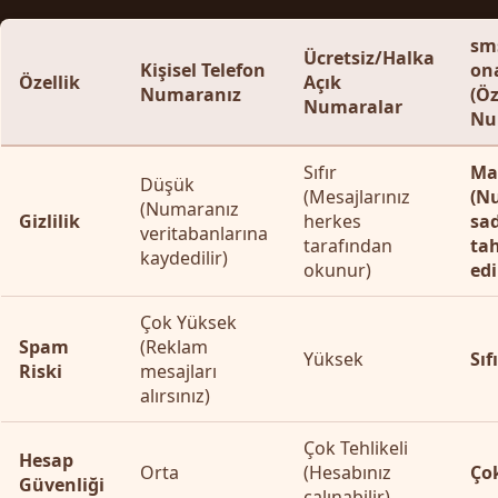
sm
Ücretsiz/Halka
Kişisel Telefon
on
Özellik
Açık
Numaranız
(Öz
Numaralar
Nu
Sıfır
Ma
Düşük
(Mesajlarınız
(N
(Numaranız
Gizlilik
herkes
sad
veritabanlarına
tarafından
tah
kaydedilir)
okunur)
edi
Çok Yüksek
Spam
(Reklam
Yüksek
Sıf
Riski
mesajları
alırsınız)
Çok Tehlikeli
Hesap
Orta
(Hesabınız
Ço
Güvenliği
çalınabilir)