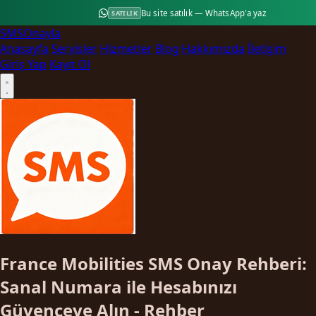
Bu site satılık — WhatsApp'a yaz
SATILIK
SMS
Onayla
Anasayfa
Servisler
Hizmetler
Blog
Hakkımızda
İletişim
Giriş Yap
Kayıt Ol
France Mobilities SMS Onay Rehberi:
Sanal Numara ile Hesabınızı
Güvenceye Alın - Rehber