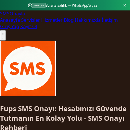
Bu site satılık — WhatsApp'a yaz
SATILIK
SMS
Onayla
Anasayfa
Servisler
Hizmetler
Blog
Hakkımızda
İletişim
Giriş Yap
Kayıt Ol
Fups SMS Onayı: Hesabınızı Güvende
Tutmanın En Kolay Yolu - SMS Onayı
Rehberi