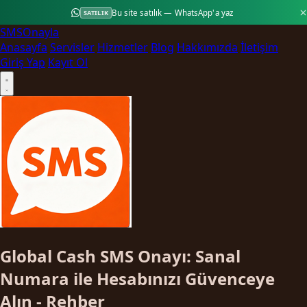
Bu site satılık — WhatsApp'a yaz
SATILIK
SMS
Onayla
Anasayfa
Servisler
Hizmetler
Blog
Hakkımızda
İletişim
Giriş Yap
Kayıt Ol
Global Cash SMS Onayı: Sanal
Numara ile Hesabınızı Güvenceye
Alın - Rehber