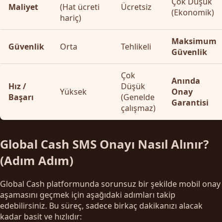
Çok Düşük
Maliyet
(Hat ücreti
Ücretsiz
(Ekonomik)
hariç)
Maksimum
Güvenlik
Orta
Tehlikeli
Güvenlik
Çok
Anında
Hız /
Düşük
Yüksek
Onay
Başarı
(Genelde
Garantisi
çalışmaz)
Global Cash SMS Onayı Nasıl Alınır?
(Adım Adım)
Global Cash platformunda sorunsuz bir şekilde mobil onay
aşamasını geçmek için aşağıdaki adımları takip
edebilirsiniz. Bu süreç, sadece birkaç dakikanızı alacak
kadar basit ve hızlıdır: