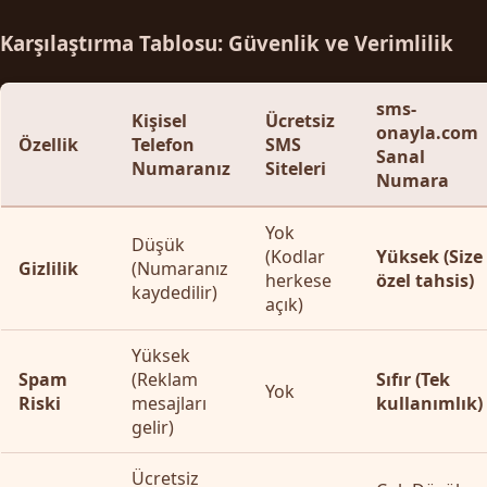
Karşılaştırma Tablosu: Güvenlik ve Verimlilik
sms-
Kişisel
Ücretsiz
onayla.com
Özellik
Telefon
SMS
Sanal
Numaranız
Siteleri
Numara
Yok
Düşük
(Kodlar
Yüksek (Size
Gizlilik
(Numaranız
herkese
özel tahsis)
kaydedilir)
açık)
Yüksek
Spam
(Reklam
Sıfır (Tek
Yok
Riski
mesajları
kullanımlık)
gelir)
Ücretsiz