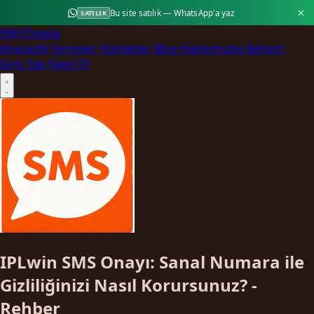
Bu site satılık — WhatsApp'a yaz
SATILIK
SMS
Onayla
Anasayfa
Servisler
Hizmetler
Blog
Hakkımızda
İletişim
Giriş Yap
Kayıt Ol
IPLwin SMS Onayı: Sanal Numara ile
Gizliliğinizi Nasıl Korursunuz? -
Rehber