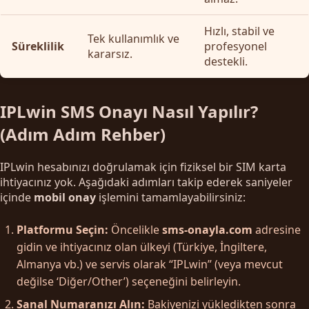
Hızlı, stabil ve
Tek kullanımlık ve
Süreklilik
profesyonel
kararsız.
destekli.
IPLwin SMS Onayı Nasıl Yapılır?
(Adım Adım Rehber)
IPLwin hesabınızı doğrulamak için fiziksel bir SIM karta
ihtiyacınız yok. Aşağıdaki adımları takip ederek saniyeler
içinde
mobil onay
işlemini tamamlayabilirsiniz:
Platformu Seçin:
Öncelikle
sms-onayla.com
adresine
gidin ve ihtiyacınız olan ülkeyi (Türkiye, İngiltere,
Almanya vb.) ve servis olarak “IPLwin” (veya mevcut
değilse ‘Diğer/Other’) seçeneğini belirleyin.
Sanal Numaranızı Alın:
Bakiyenizi yükledikten sonra