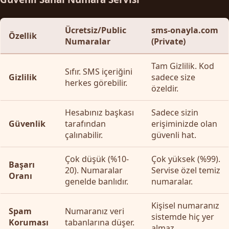
Ücretsiz/Public
sms-onayla.com
Özellik
Numaralar
(Private)
Tam Gizlilik. Kod
Sıfır. SMS içeriğini
Gizlilik
sadece size
herkes görebilir.
özeldir.
Hesabınız başkası
Sadece sizin
Güvenlik
tarafından
erişiminizde olan
çalınabilir.
güvenli hat.
Çok düşük (%10-
Çok yüksek (%99).
Başarı
20). Numaralar
Servise özel temiz
Oranı
genelde banlıdır.
numaralar.
Kişisel numaranız
Spam
Numaranız veri
sistemde hiç yer
Koruması
tabanlarına düşer.
almaz.