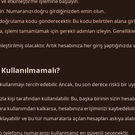
ve etkinleştirme işlemine başlayın.
in. Numaranızı doğru girdiğinizden emin olun.
doğrulama kodu gönderecektir. Bu kodu belirtilen alana giri
işlemi tamamlamak için gerekli adımları izleyin. Genellikl
tirilmiş olacaktır. Artık hesabınıza her giriş yaptığınızda v
 Kullanılmamalı?
 kullanmayı tercih edebilir. Ancak, bu son derece riskli bir u
a kişi tarafından kullanılabilir. Bu, başka birinin sizin hesab
 kullanımdan kalkarsa, hesabınıza erişiminizi kaybedebilir
layabilir ve bu tür numaralarla açılan hesapları askıya alabil
ep telefonu numaranızı kullanmanız en güvenli seçenektir.