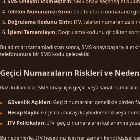
SMS Onayını Etkinleştirin:
SMS onayı seçeneğini bulun 
Telefon Numaranızı Girin:
Cep telefonu numaranızı gir
Doğrulama Kodunu Girin:
ITV, telefon numaranıza bir 
İşlemi Tamamlayın:
Doğrulama kodunu girdikten sonra, 
Bu adımları tamamladıktan sonra, SMS onayı başarıyla etkinleş
telefonunuza bir SMS kodu gelecektir.
Geçici Numaraların Riskleri ve Neden
Bazı kullanıcılar, SMS onayı için geçici veya sanal numaralar
Güvenlik Açıkları:
Geçici numaralar genellikle birden fazl
Hesap Kaybı:
Geçici numarayı kaybederseniz veya numara
ITV Politikaları:
ITV, geçici numaraların kullanımını yasak
Bu nedenlerle, ITV hesabınız için her zaman kendi kişisel c