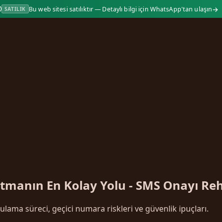
→
Bu web sitesi satılıktır — Detaylı bilgi için WhatsApp'tan ulaşın
SATILIK
utmanın En Kolay Yolu - SMS Onayı Re
lama süreci, geçici numara riskleri ve güvenlik ipuçları.