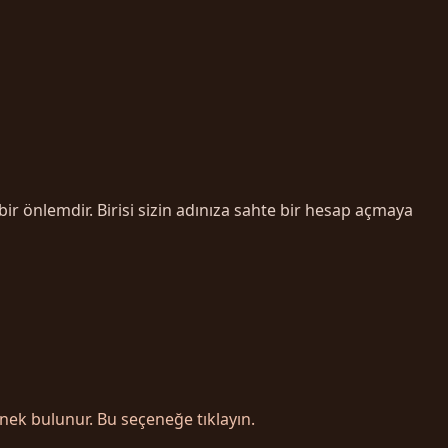
ir önlemdir. Birisi sizin adınıza sahte bir hesap açmaya
nek bulunur. Bu seçeneğe tıklayın.