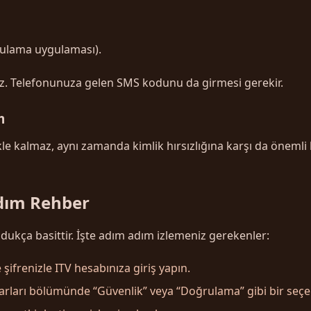
ulama uygulaması).
mez. Telefonunuza gelen SMS kodunu da girmesi gerekir.
m
e kalmaz, aynı zamanda kimlik hırsızlığına karşı da önemli b
dım Rehber
dukça basittir. İşte adım adım izlemeniz gerekenler:
 şifrenizle ITV hesabınıza giriş yapın.
yarları bölümünde “Güvenlik” veya “Doğrulama” gibi bir seçe