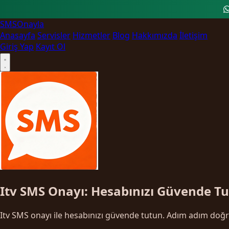
SMS
Onayla
Anasayfa
Servisler
Hizmetler
Blog
Hakkımızda
İletişim
Giriş Yap
Kayıt Ol
Itv SMS Onayı: Hesabınızı Güvende T
Itv SMS onayı ile hesabınızı güvende tutun. Adım adım doğru