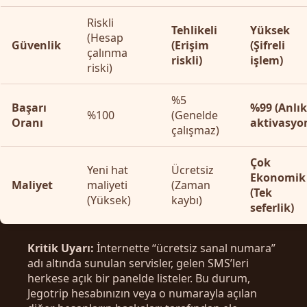
Riskli
Tehlikeli
Yüksek
(Hesap
Güvenlik
(Erişim
(Şifreli
çalınma
riskli)
işlem)
riski)
%5
Başarı
%99 (Anlık
%100
(Genelde
Oranı
aktivasyo
çalışmaz)
Çok
Yeni hat
Ücretsiz
Ekonomik
Maliyet
maliyeti
(Zaman
(Tek
(Yüksek)
kaybı)
seferlik)
Kritik Uyarı:
İnternette “ücretsiz sanal numara”
adı altında sunulan servisler, gelen SMS’leri
herkese açık bir panelde listeler. Bu durum,
Jegotrip hesabınızın veya o numarayla açılan