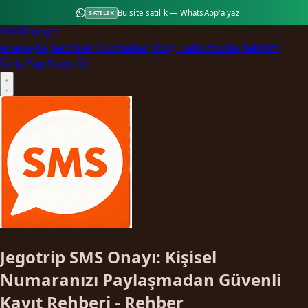
Bu site satılık — WhatsApp'a yaz
SATILIK
SMS
Onayla
Anasayfa
Servisler
Hizmetler
Blog
Hakkımızda
İletişim
Giriş Yap
Kayıt Ol
Jegotrip SMS Onayı: Kişisel
Numaranızı Paylaşmadan Güvenli
Kayıt Rehberi - Rehber