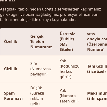
Aşağıdaki tablo, neden ücretsiz servislerden kaçınmanız
gerektiğini ve bizim sağladığımız profesyonel hizmetin
farkını net bir şekilde ortaya koymaktadır:
Ücretsiz
sms-
Gerçek
(Public)
onayla.c
Özellik
Telefon
SMS
(Özel Sana
Numaranız
Siteleri
Numara)
Yok
Sıfır
(Kodunuzu
Tam Gizlil
Gizlilik
(Numaranız
herkes
(Size özel)
paylaşılır)
görür)
Düşük
Yok
Spam
(Sürekli
Maksimu
(Numara
Koruması
reklam
(Sıfır spam
zaten kirli)
gelir)