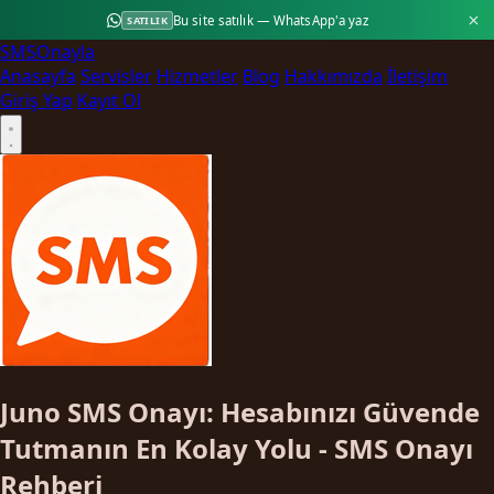
Bu site satılık — WhatsApp'a yaz
SATILIK
SMS
Onayla
Anasayfa
Servisler
Hizmetler
Blog
Hakkımızda
İletişim
Giriş Yap
Kayıt Ol
Juno SMS Onayı: Hesabınızı Güvende
Tutmanın En Kolay Yolu - SMS Onayı
Rehberi