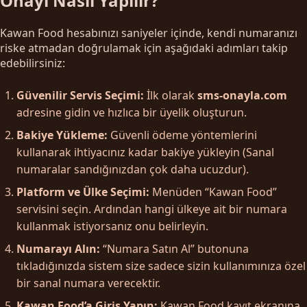
Onayı Nasıl Yapılır?
Kawan Food hesabınızı saniyeler içinde, kendi numaranızı
riske atmadan doğrulamak için aşağıdaki adımları takip
edebilirsiniz:
Güvenilir Servis Seçimi:
İlk olarak
sms-onayla.com
adresine gidin ve hızlıca bir üyelik oluşturun.
Bakiye Yükleme:
Güvenli ödeme yöntemlerini
kullanarak ihtiyacınız kadar bakiye yükleyin (Sanal
numaralar sandığınızdan çok daha ucuzdur).
Platform ve Ülke Seçimi:
Menüden “Kawan Food”
servisini seçin. Ardından hangi ülkeye ait bir numara
kullanmak istiyorsanız onu belirleyin.
Numarayı Alın:
“Numara Satın Al” butonuna
tıkladığınızda sistem size sadece sizin kullanımınıza özel
bir sanal numara verecektir.
Kawan Food’a Giriş Yapın:
Kawan Food kayıt ekranına