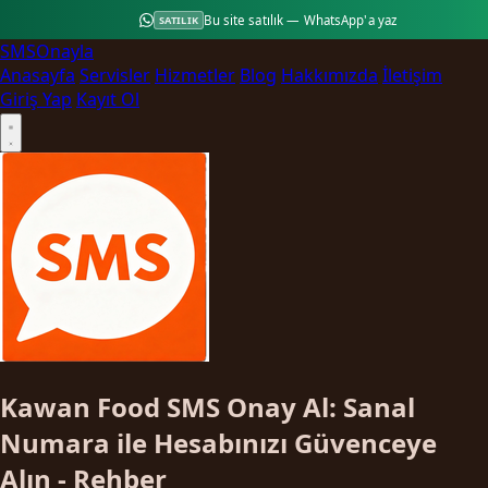
Bu site satılık — WhatsApp'a yaz
SATILIK
SMS
Onayla
Anasayfa
Servisler
Hizmetler
Blog
Hakkımızda
İletişim
Giriş Yap
Kayıt Ol
Kawan Food SMS Onay Al: Sanal
Numara ile Hesabınızı Güvenceye
Alın - Rehber