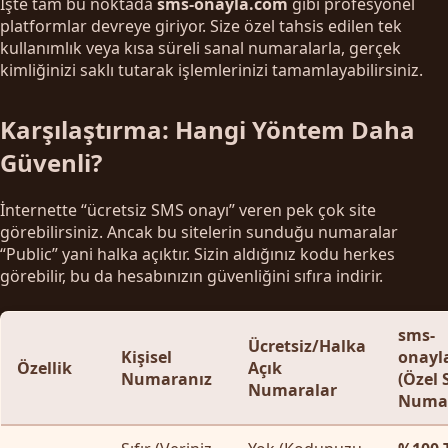
İşte tam bu noktada
sms-onayla.com
gibi profesyonel
platformlar devreye giriyor. Size özel tahsis edilen tek
kullanımlık veya kısa süreli sanal numaralarla, gerçek
kimliğinizi saklı tutarak işlemlerinizi tamamlayabilirsiniz.
Karşılaştırma: Hangi Yöntem Daha
Güvenli?
İnternette “ücretsiz SMS onayı” veren pek çok site
görebilirsiniz. Ancak bu sitelerin sunduğu numaralar
“Public” yani halka açıktır. Sizin aldığınız kodu herkes
görebilir, bu da hesabınızın güvenliğini sıfıra indirir.
sms-
Ücretsiz/Halka
Kişisel
onayl
Özellik
Açık
Numaranız
(Özel 
Numaralar
Numa