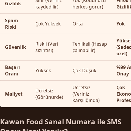
Sıfır (Veriniz
Yok (Kodunuzu
%100 
Gizlilik
kaydedilir)
herkes görür)
Gizlili
Spam
Çok Yüksek
Orta
Yok
Riski
Yükse
Riskli (Veri
Tehlikeli (Hesap
Güvenlik
(Sadec
sızıntısı)
çalınabilir)
özel)
Başarı
%99 A
Yüksek
Çok Düşük
Oranı
Onay
Ücretsiz
Çok
Ücretsiz
Maliyet
(Veriniz
Ekono
(Görünürde)
karşılığında)
Profe
Kawan Food Sanal Numara ile SMS