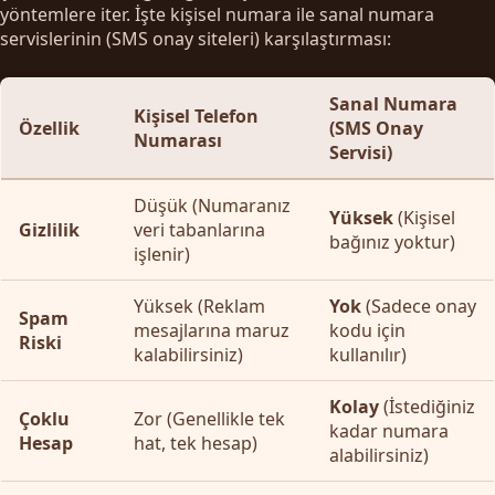
yöntemlere iter. İşte kişisel numara ile sanal numara
servislerinin (SMS onay siteleri) karşılaştırması:
Sanal Numara
Kişisel Telefon
Özellik
(SMS Onay
Numarası
Servisi)
Düşük (Numaranız
Yüksek
(Kişisel
Gizlilik
veri tabanlarına
bağınız yoktur)
işlenir)
Yüksek (Reklam
Yok
(Sadece onay
Spam
mesajlarına maruz
kodu için
Riski
kalabilirsiniz)
kullanılır)
Kolay
(İstediğiniz
Çoklu
Zor (Genellikle tek
kadar numara
Hesap
hat, tek hesap)
alabilirsiniz)