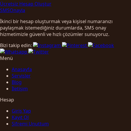
Ücretsiz Hesap Oluştur
SMS
Onayla
İkinci bir hesap oluşturmak veya kişisel numaranızı
paylaşmak istemediğiniz durumlarda, SMS onay
hizmetimizle güvenli ve hızlı çözümler sunuyoruz.
Bizi takip edin:
Menü
Anasayfa
Servisler
Blog
İletişim
Hesap
Giriş Yap
Kayıt Ol
Şifremi Unuttum