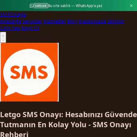
Bu site satılık — WhatsApp'a yaz
SATILIK
SMS
Onayla
Anasayfa
Servisler
Hizmetler
Blog
Hakkımızda
İletişim
Giriş Yap
Kayıt Ol
Letgo SMS Onayı: Hesabınızı Güvende
Tutmanın En Kolay Yolu - SMS Onayı
Rehberi