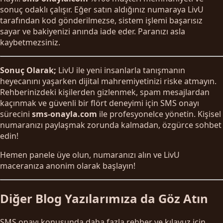
sonuç odaklı çalışır. Eğer satın aldığınız numaraya LivU
tarafından kod gönderilmezse, sistem işlemi başarısız
sayar ve bakiyenizi anında iade eder. Paranızı asla
kaybetmezsiniz.
Sonuç Olarak;
LivU ile yeni insanlarla tanışmanın
heyecanını yaşarken dijital mahremiyetinizi riske atmayın.
Rehberinizdeki kişilerden gizlenmek, spam mesajlardan
kaçınmak ve güvenli bir flört deneyimi için SMS onayı
sürecini
sms-onayla.com
ile profesyonelce yönetin. Kişisel
numaranızı paylaşmak zorunda kalmadan, özgürce sohbet
edin!
Hemen panele üye olun, numaranızı alın ve LivU
maceranıza anonim olarak başlayın!
Diğer Blog Yazılarımıza da Göz Atın
SMS onayı konusunda daha fazla rehber ve kılavuz için