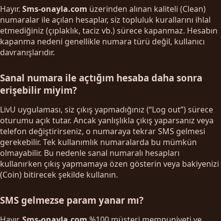
Hayır.
Sms-onayla.com
üzerinden alınan kaliteli (Clean)
numaralar ile açılan hesaplar, siz topluluk kurallarını ihlal
etmediğiniz (çıplaklık, taciz vb.) sürece kapanmaz. Hesabın
kapanma nedeni genellikle numara türü değil, kullanıcı
davranışlarıdır.
Sanal numara ile açtığım hesaba daha sonra
erişebilir miyim?
LivU uygulaması, siz çıkış yapmadığınız (“Log out”) sürece
oturumu açık tutar. Ancak yanlışlıkla çıkış yaparsanız veya
telefon değiştirirseniz, o numaraya tekrar SMS gelmesi
gerekebilir. Tek kullanımlık numaralarda bu mümkün
olmayabilir. Bu nedenle sanal numaralı hesapları
kullanırken çıkış yapmamaya özen gösterin veya bakiyenizi
(Coin) bitirecek şekilde kullanın.
SMS gelmezse param yanar mı?
Hayır.
Sms-onayla.com
%100 müşteri memnuniyeti ve