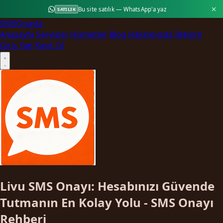
Bu site satılık — WhatsApp'a yaz
SATILIK
SMS
Onayla
Anasayfa
Servisler
Hizmetler
Blog
Hakkımızda
İletişim
Giriş Yap
Kayıt Ol
Livu SMS Onayı: Hesabınızı Güvende
Tutmanın En Kolay Yolu - SMS Onayı
Rehberi