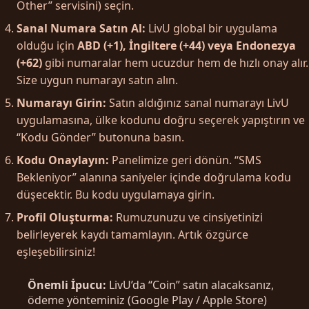
Other” servisini) seçin.
Sanal Numara Satın Al:
LivU global bir uygulama
olduğu için
ABD (+1), İngiltere (+44) veya Endonezya
(+62)
gibi numaralar hem ucuzdur hem de hızlı onay alır.
Size uygun numarayı satın alın.
Numarayı Girin:
Satın aldığınız sanal numarayı LivU
uygulamasına, ülke kodunu doğru seçerek yapıştırın ve
“Kodu Gönder” butonuna basın.
Kodu Onaylayın:
Panelimize geri dönün. “SMS
Bekleniyor” alanına saniyeler içinde doğrulama kodu
düşecektir. Bu kodu uygulamaya girin.
Profil Oluşturma:
Rumuzunuzu ve cinsiyetinizi
belirleyerek kaydı tamamlayın. Artık özgürce
eşleşebilirsiniz!
Önemli İpucu:
LivU’da “Coin” satın alacaksanız,
ödeme yönteminiz (Google Play / Apple Store)