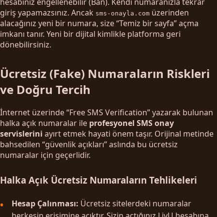
hesabınız engellenebilir (Ban). Kendi numaranızla tekrar
giriş yapamazsınız. Ancak
üzerinden
sms-onayla.com
alacağınız yeni bir numara, size “Temiz bir sayfa” açma
imkanı tanır. Yeni bir dijital kimlikle platforma geri
dönebilirsiniz.
Ücretsiz (Fake) Numaraların Riskleri
ve Doğru Tercih
İnternet üzerinde “Free SMS Verification” yazarak bulunan
halka açık numaralar ile
profesyonel SMS onay
servislerini
ayırt etmek hayati önem taşır. Orijinal metinde
bahsedilen “güvenlik açıkları” aslında bu ücretsiz
numaralar için geçerlidir.
Halka Açık Ücretsiz Numaraların Tehlikeleri
Hesap Çalınması:
Ücretsiz sitelerdeki numaralar
herkesin erişimine açıktır. Sizin açtığınız LivU hesabına