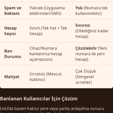
Spam ve
Yüksek (Uygulama
Yok
(Numara tek
Reklam
bildirimleri/SMS)
kullanımlıktır)
Sınırsız
Hesap
Sınırlı (Tek hat = Tek
(Dilediğiniz kadar
Sayısı
hesap)
hesap)
Cihaz/Numara
Çözülebilir
(Yeni
Ban
banlanırsa hesap
numara ile yeni
Durumu
açamazsınız
hesap)
Çok Düşük
Ücretsiz (Mevcut
Maliyet
(Simgesel
hattınız)
ücretler)
Banlanan Kullanıcılar İçin Çözüm
LivU’da bazen haksız yere veya yanlış anlaşılma sonucu