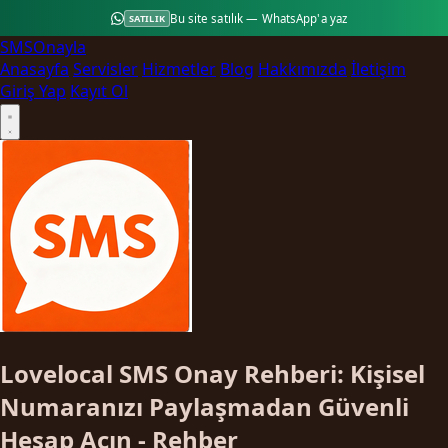
Bu site satılık — WhatsApp'a yaz
SATILIK
SMS
Onayla
Anasayfa
Servisler
Hizmetler
Blog
Hakkımızda
İletişim
Giriş Yap
Kayıt Ol
Lovelocal SMS Onay Rehberi: Kişisel
Numaranızı Paylaşmadan Güvenli
Hesap Açın - Rehber