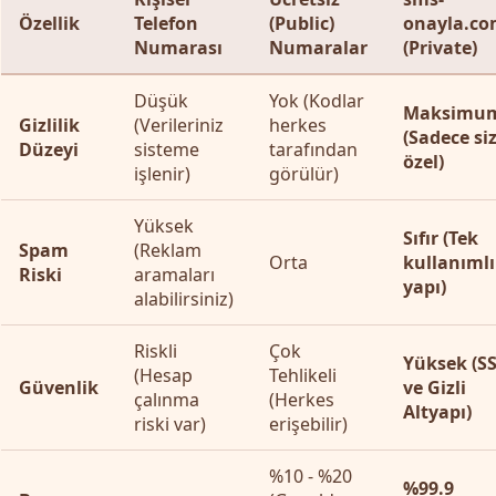
Özellik
Telefon
(Public)
onayla.c
Numarası
Numaralar
(Private)
Düşük
Yok (Kodlar
Maksimu
Gizlilik
(Verileriniz
herkes
(Sadece si
Düzeyi
sisteme
tarafından
özel)
işlenir)
görülür)
Yüksek
Sıfır (Tek
Spam
(Reklam
Orta
kullanıml
Riski
aramaları
yapı)
alabilirsiniz)
Riskli
Çok
Yüksek (S
(Hesap
Tehlikeli
Güvenlik
ve Gizli
çalınma
(Herkes
Altyapı)
riski var)
erişebilir)
%10 - %20
%99.9