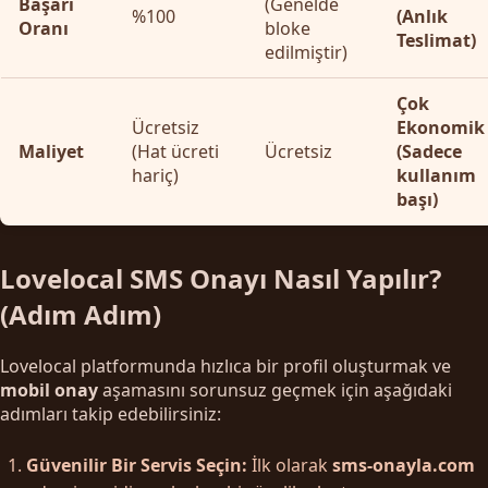
Başarı
(Genelde
%100
(Anlık
Oranı
bloke
Teslimat)
edilmiştir)
Çok
Ücretsiz
Ekonomik
Maliyet
(Hat ücreti
Ücretsiz
(Sadece
hariç)
kullanım
başı)
Lovelocal SMS Onayı Nasıl Yapılır?
(Adım Adım)
Lovelocal platformunda hızlıca bir profil oluşturmak ve
mobil onay
aşamasını sorunsuz geçmek için aşağıdaki
adımları takip edebilirsiniz:
Güvenilir Bir Servis Seçin:
İlk olarak
sms-onayla.com