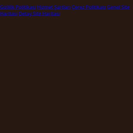
Gizlilik Politikası
Hizmet Şartları
Çerez Politikası
Genel Site
Haritası
Detay Site Haritası