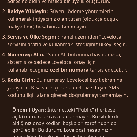
adresine gidin ve hızlıca bir üyelik oluşturun.
Bakiye Yükleyin:
Güvenli ödeme yöntemlerini
kullanarak ihtiyacınız olan tutarı (oldukça düşük
maliyetlidir) hesabınıza tanımlayın.
Servis ve Ülke Seçimi:
Panel üzerinden “Lovelocal”
servisini aratın ve kullanmak istediğiniz ülkeyi seçin.
Numarayı Alın:
“Satın Al” butonuna bastığınızda,
sistem size sadece Lovelocal onayı için
kullanabileceğiniz
özel bir numara
tahsis edecektir.
Kodu Girin:
Bu numarayı Lovelocal kayıt ekranına
yapıştırın. Kısa süre içinde panelinize düşen SMS
kodunu ilgili alana girerek doğrulamayı tamamlayın.
Önemli Uyarı:
İnternetteki “Public” (herkese
açık) numaraları asla kullanmayın. Bu sitelerde
aldığınız onay kodları başkaları tarafından da
görülebilir. Bu durum, Lovelocal hesabınızın
güvenliğini tehlikeye atar ve hesabınızın