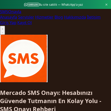
Bu site satılık — WhatsApp'a yaz
SATILIK
SMS
Onayla
Anasayfa
Servisler
Hizmetler
Blog
Hakkımızda
İletişim
Giriş Yap
Kayıt Ol
Mercado SMS Onayı: Hesabınızı
Güvende Tutmanın En Kolay Yolu -
SMS Onayı Rehberi