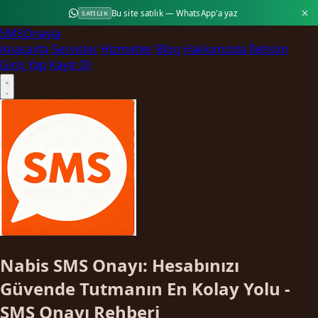
Bu site satılık — WhatsApp'a yaz
SATILIK
SMS
Onayla
Anasayfa
Servisler
Hizmetler
Blog
Hakkımızda
İletişim
Giriş Yap
Kayıt Ol
Nabis SMS Onayı: Hesabınızı
Güvende Tutmanın En Kolay Yolu -
SMS Onayı Rehberi