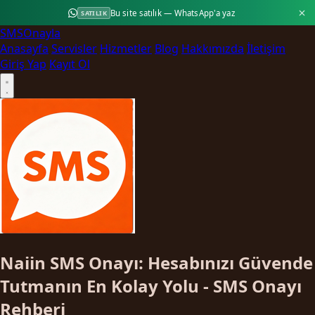
Bu site satılık — WhatsApp'a yaz
SATILIK
SMS
Onayla
Anasayfa
Servisler
Hizmetler
Blog
Hakkımızda
İletişim
Giriş Yap
Kayıt Ol
Naiin SMS Onayı: Hesabınızı Güvende
Tutmanın En Kolay Yolu - SMS Onayı
Rehberi