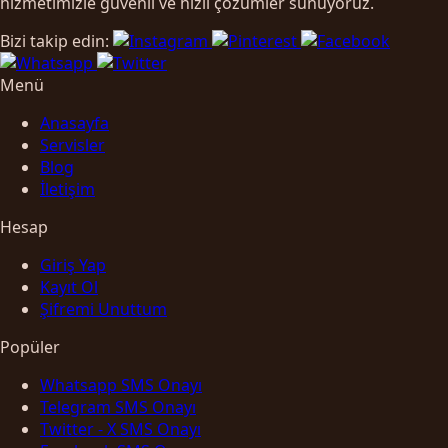
hizmetimizle güvenli ve hızlı çözümler sunuyoruz.
Bizi takip edin:
Menü
Anasayfa
Servisler
Blog
İletişim
Hesap
Giriş Yap
Kayıt Ol
Şifremi Unuttum
Popüler
Whatsapp SMS Onayı
Telegram SMS Onayı
Twitter - X SMS Onayı