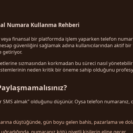
nal Numara Kullanma Rehberi
 veya finansal bir platformda işlem yaparken telefon numara
 hesap güvenliğini sağlamak adına kullanıcılarından aktif bir
 getiriyor.
ketlerine sızmasından korkmadan bu süreci nasıl yönetebilir
temlerinin neden kritik bir öneme sahip olduğunu profesyone
Paylaşmamalısınız?
r SMS almak” olduğunu düşünür. Oysa telefon numaranız, diji
rına düştüğünde, gün boyu gelen bahis, pazarlama ve dolan
 uğradığında, numaranız kötü niyetli kişilerin eline geçer.