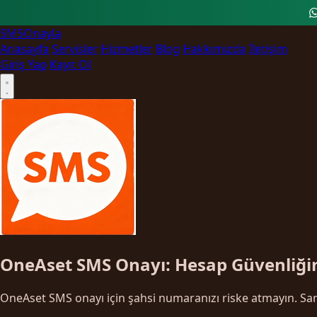
SMS
Onayla
Anasayfa
Servisler
Hizmetler
Blog
Hakkımızda
İletişim
Giriş Yap
Kayıt Ol
OneAset SMS Onayı: Hesap Güvenliğin
OneAset SMS onayı için şahsi numaranızı riske atmayın. San