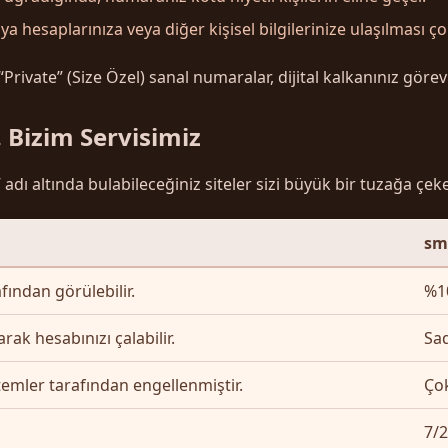
esaplarınıza veya diğer kişisel bilgilerinize ulaşılması çok
ivate” (Size Özel) sanal numaralar, dijital kalkanınız görevi
 Bizim Servisimiz
 altında bulabileceğiniz siteler sizi büyük bir tuzağa çekebil
sm
fından görülebilir.
%10
ak hesabınızı çalabilir.
Sad
mler tarafından engellenmiştir.
Çok
7/2