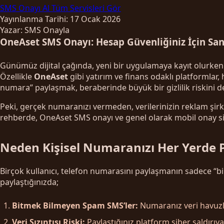
SMS Onayı Al
Tüm Servisleri Gör
Yayınlanma Tarihi: 17 Ocak 2026
Yazar: SMS Onayla
OneAset SMS Onayı: Hesap Güvenliğiniz İçin Sa
Günümüz dijital çağında, yeni bir uygulamaya kayıt olurken
Özellikle
OneAset
gibi yatırım ve finans odaklı platformlar,
numara” paylaşmak, beraberinde büyük bir gizlilik riskini de
Peki, gerçek numaranızı vermeden, verilerinizin reklam şir
rehberde, OneAset SMS onayı ve genel olarak mobil onay sis
Neden Kişisel Numaranızı Her Yerde 
Birçok kullanıcı, telefon numarasını paylaşmanın sadece “bi
paylaştığınızda;
Bitmek Bilmeyen Spam SMS’ler:
Numaranız veri havuzla
Veri Sızıntısı Riski:
Paylaştığınız platform siber saldırıya