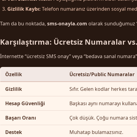
Gizlilik Kaybı:
Telefon numaranız üzerinden sosyal medya h
Tam da bu noktada,
sms-onayla.com
olarak sunduğumuz “Pr
Karşılaştırma: Ücretsiz Numaralar vs.
İnternette “ücretsiz SMS onay” veya “bedava sanal numara” adı
Özellik
Ücretsiz/Public Numaralar
Gizlilik
Sıfır. Gelen kodlar herkes tara
Hesap Güvenliği
Başkası aynı numarayı kullanar
Başarı Oranı
Çok düşük. Çoğu numara siste
Destek
Muhatap bulamazsınız.