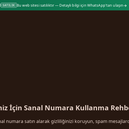
→
Bu web sitesi satılıktır — Detaylı bilgi için WhatsApp'tan ulaşın
SATILIK
iz İçin Sanal Numara Kullanma Rehbe
al numara satın alarak gizliliğinizi koruyun, spam mesajla