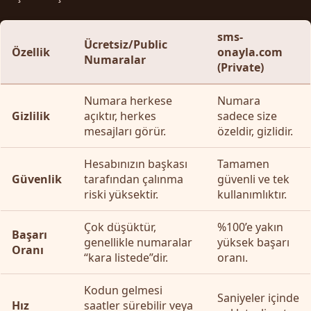
sms-
Ücretsiz/Public
Özellik
onayla.com
Numaralar
(Private)
Numara herkese
Numara
Gizlilik
açıktır, herkes
sadece size
mesajları görür.
özeldir, gizlidir.
Hesabınızın başkası
Tamamen
Güvenlik
tarafından çalınma
güvenli ve tek
riski yüksektir.
kullanımlıktır.
Çok düşüktür,
%100’e yakın
Başarı
genellikle numaralar
yüksek başarı
Oranı
“kara listede”dir.
oranı.
Kodun gelmesi
Saniyeler içinde
Hız
saatler sürebilir veya