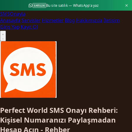
Bu site satılık — WhatsApp'a yaz
SATILIK
SMS
Onayla
Anasayfa
Servisler
Hizmetler
Blog
Hakkımızda
İletişim
Giriş Yap
Kayıt Ol
Perfect World SMS Onayı Rehberi:
Kişisel Numaranızı Paylaşmadan
Hesap Açın - Rehber