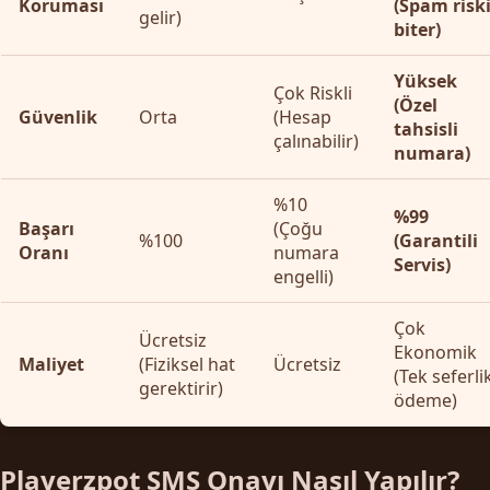
Koruması
(Spam risk
gelir)
biter)
Yüksek
Çok Riskli
(Özel
Güvenlik
Orta
(Hesap
tahsisli
çalınabilir)
numara)
%10
%99
Başarı
(Çoğu
%100
(Garantili
Oranı
numara
Servis)
engelli)
Çok
Ücretsiz
Ekonomik
Maliyet
(Fiziksel hat
Ücretsiz
(Tek seferli
gerektirir)
ödeme)
Playerzpot SMS Onayı Nasıl Yapılır?