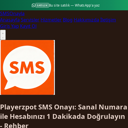
Bu site satılık — WhatsApp'a yaz
SATILIK
SMS
Onayla
Anasayfa
Servisler
Hizmetler
Blog
Hakkımızda
İletişim
Giriş Yap
Kayıt Ol
Playerzpot SMS Onayı: Sanal Numara
ile Hesabınızı 1 Dakikada Doğrulayın
- Rehber