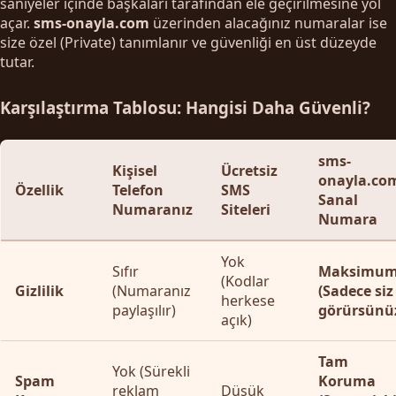
saniyeler içinde başkaları tarafından ele geçirilmesine yol
açar.
sms-onayla.com
üzerinden alacağınız numaralar ise
size özel (Private) tanımlanır ve güvenliği en üst düzeyde
tutar.
Karşılaştırma Tablosu: Hangisi Daha Güvenli?
sms-
Kişisel
Ücretsiz
onayla.co
Özellik
Telefon
SMS
Sanal
Numaranız
Siteleri
Numara
Yok
Sıfır
Maksimu
(Kodlar
Gizlilik
(Numaranız
(Sadece siz
herkese
paylaşılır)
görürsünü
açık)
Tam
Yok (Sürekli
Spam
Koruma
reklam
Düşük