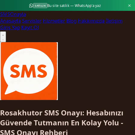
Bu site satılık — WhatsApp'a yaz
SATILIK
SMS
Onayla
Anasayfa
Servisler
Hizmetler
Blog
Hakkımızda
İletişim
Giriş Yap
Kayıt Ol
Rosakhutor SMS Onayı: Hesabınızı
Güvende Tutmanın En Kolay Yolu -
SMS Onayı Rehberi