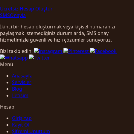
Ücretsiz Hesap Oluştur
SMS
Onayla
İkinci bir hesap oluşturmak veya kişisel numaranızı
paylaşmak istemediğiniz durumlarda, SMS onay
hizmetimizle güvenli ve hızlı çözümler sunuyoruz.
Bizi takip edin:
Menü
Anasayfa
Servisler
Blog
İletişim
Hesap
Giriş Yap
Kayıt Ol
Şifremi Unuttum