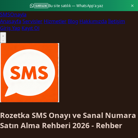
Bu site satılık — WhatsApp'a yaz
SATILIK
SMS
Onayla
Anasayfa
Servisler
Hizmetler
Blog
Hakkımızda
İletişim
Giriş Yap
Kayıt Ol
Rozetka SMS Onayı ve Sanal Numara
Satın Alma Rehberi 2026 - Rehber