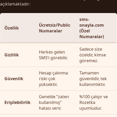
açıklamaktadır:
sms-
Ücretsiz/Public
onayla.com
Özellik
Numaralar
(Özel
Numaralar)
Sadece size
Herkes gelen
Gizlilik
özeldir, kimse
SMS’i görebilir.
göremez.
Hesap çalınma
Tamamen
Güvenlik
riski çok
güvenlidir, tek
yüksektir.
kullanımlıktır.
Genelde “zaten
%100 çalışır ve
Erişilebilirlik
kullanılmış”
Rozetka
hatası verir.
uyumludur.