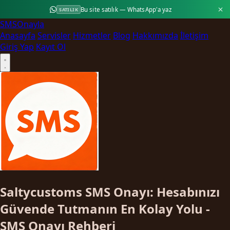
Bu site satılık — WhatsApp'a yaz
SATILIK
SMS
Onayla
Anasayfa
Servisler
Hizmetler
Blog
Hakkımızda
İletişim
Giriş Yap
Kayıt Ol
Saltycustoms SMS Onayı: Hesabınızı
Güvende Tutmanın En Kolay Yolu -
SMS Onayı Rehberi