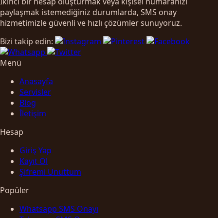
İkinci bir hesap oluşturmak veya kişisel numaranızı
paylaşmak istemediğiniz durumlarda, SMS onay
hizmetimizle güvenli ve hızlı çözümler sunuyoruz.
Bizi takip edin:
Menü
Anasayfa
Servisler
Blog
İletişim
Hesap
Giriş Yap
Kayıt Ol
Şifremi Unuttum
Popüler
Whatsapp SMS Onayı