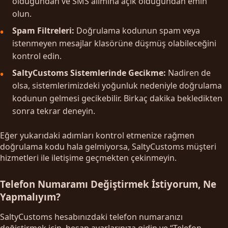
olduğundan ve SMS alımına açık olduğundan emin
olun.
Spam Filtreleri:
Doğrulama kodunun spam veya
istenmeyen mesajlar klasörüne düşmüş olabileceğini
kontrol edin.
SaltyCustoms Sistemlerinde Gecikme:
Nadiren de
olsa, sistemlerimizdeki yoğunluk nedeniyle doğrulama
kodunun gelmesi gecikebilir. Birkaç dakika bekledikten
sonra tekrar deneyin.
Eğer yukarıdaki adımları kontrol etmenize rağmen
doğrulama kodu hala gelmiyorsa, SaltyCustoms müşteri
hizmetleri ile iletişime geçmekten çekinmeyin.
Telefon Numaramı Değiştirmek İstiyorum, Ne
Yapmalıyım?
SaltyCustoms hesabınızdaki telefon numaranızı
değiştirmek için, hesap ayarlarınıza gidin ve “Telefon