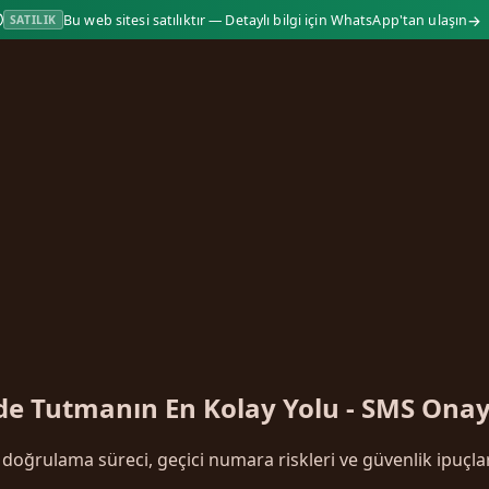
→
Bu web sitesi satılıktır — Detaylı bilgi için WhatsApp'tan ulaşın
SATILIK
de Tutmanın En Kolay Yolu - SMS Onay
oğrulama süreci, geçici numara riskleri ve güvenlik ipuçlar