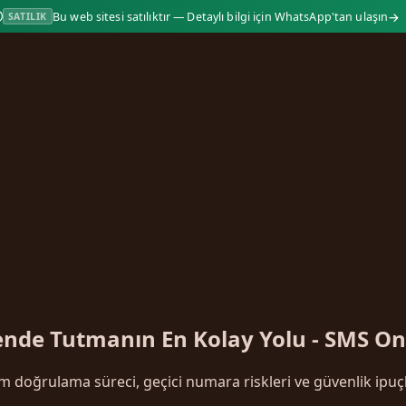
→
Bu web sitesi satılıktır — Detaylı bilgi için WhatsApp'tan ulaşın
SATILIK
vende Tutmanın En Kolay Yolu - SMS On
m doğrulama süreci, geçici numara riskleri ve güvenlik ipuçl