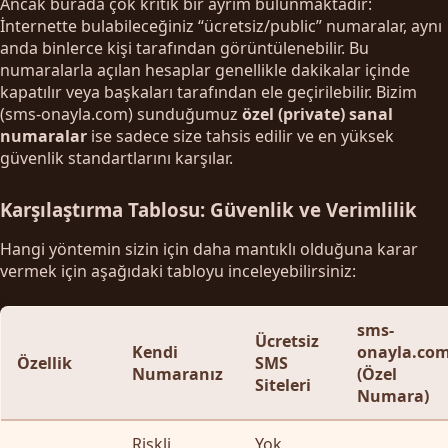
Ancak burada çok kritik bir ayrım bulunmaktadır:
İnternette bulabileceğiniz “ücretsiz/public” numaralar, aynı
anda binlerce kişi tarafından görüntülenebilir. Bu
numaralarla açılan hesaplar genellikle dakikalar içinde
kapatılır veya başkaları tarafından ele geçirilebilir. Bizim
(sms-onayla.com) sunduğumuz
özel (private) sanal
numaralar
ise sadece size tahsis edilir ve en yüksek
güvenlik standartlarını karşılar.
Karşılaştırma Tablosu: Güvenlik ve Verimlilik
Hangi yöntemin sizin için daha mantıklı olduğuna karar
vermek için aşağıdaki tabloyu inceleyebilirsiniz:
sms-
Ücretsiz
Kendi
onayla.co
Özellik
SMS
Numaranız
(Özel
Siteleri
Numara)
Riskli
Yok