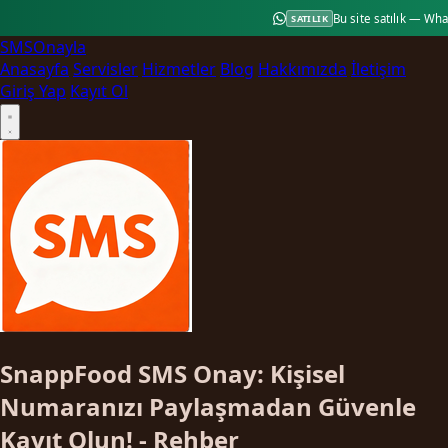
Bu site satılık — Wh
SATILIK
SMS
Onayla
Anasayfa
Servisler
Hizmetler
Blog
Hakkımızda
İletişim
Giriş Yap
Kayıt Ol
SnappFood SMS Onay: Kişisel
Numaranızı Paylaşmadan Güvenle
Kayıt Olun! - Rehber