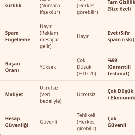
Tam Gizlili
Gizlilik
(Numara
(Herkes
(Size özel)
ifşa olur)
görebilir)
Hayır
Spam
(Reklam
Evet (Sıfır
Hayır
Engelleme
mesajları
spam riski)
gelir)
Çok
%99
Başarı
Yüksek
Düşük
(Garantili
Oranı
(%10-20)
teslimat)
Ücretsiz
Çok Düşük
Maliyet
(Veri
Ücretsiz
/ Ekonomi
bedeliyle)
Tehlikeli
Hesap
Çok
Güvenli
(Herkes
Güvenliği
Güvenli
girebilir)