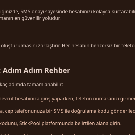
iğinizde, SMS onayı sayesinde hesabınızı kolayca kurtarabil
manın en güvenilir yoludur.
luşturulmasını zorlaştırır. Her hesabın benzersiz bir telefo
i: Adım Adım Rehber
irkaç adımda tamamlanabilir:
mevcut hesabınıza giriş yaparken, telefon numaranızı girmeni
a, cep telefonunuza bir SMS ile doğrulama kodu gönderilece
odunu, StickPool platformunda belirtilen alana girin.