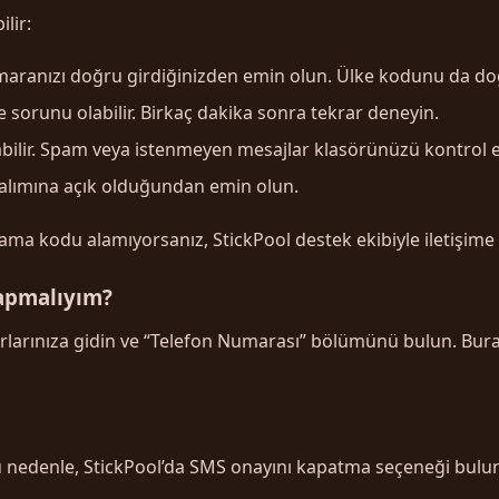
lir:
aranızı doğru girdiğinizden emin olun. Ülke kodunu da do
sorunu olabilir. Birkaç dakika sonra tekrar deneyin.
abilir. Spam veya istenmeyen mesajlar klasörünüzü kontrol e
lımına açık olduğundan emin olun.
lama kodu alamıyorsanız, StickPool destek ekibiyle iletişi
apmalıyım?
arlarınıza gidin ve “Telefon Numarası” bölümünü bulun. Bura
r. Bu nedenle, StickPool’da SMS onayını kapatma seçeneği bu