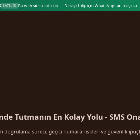
→
Bu web sitesi satılıktır — Detaylı bilgi için WhatsApp'tan ulaşın
SATILIK
ende Tutmanın En Kolay Yolu - SMS On
 doğrulama süreci, geçici numara riskleri ve güvenlik ipuçl