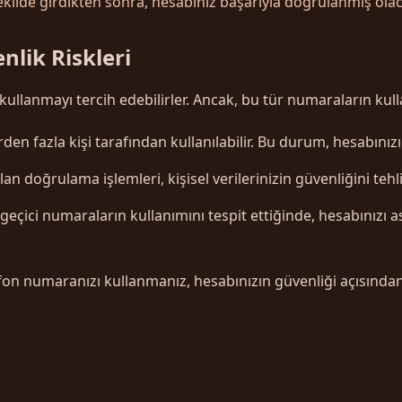
lde girdikten sonra, hesabınız başarıyla doğrulanmış olaca
nlik Riskleri
kullanmayı tercih edebilirler. Ancak, bu tür numaraların kulla
en fazla kişi tarafından kullanılabilir. Bu durum, hesabınızın 
 doğrulama işlemleri, kişisel verilerinizin güvenliğini tehlik
 geçici numaraların kullanımını tespit ettiğinde, hesabınızı
lefon numaranızı kullanmanız, hesabınızın güvenliği açısında