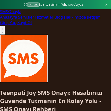
Bu site satılık — WhatsApp'a yaz
SATILIK
SMS
Onayla
Anasayfa
Servisler
Hizmetler
Blog
Hakkımızda
İletişim
Giriş Yap
Kayıt Ol
Teenpati Joy SMS Onayı: Hesabınızı
Güvende Tutmanın En Kolay Yolu -
SMS Onayı Rehberi