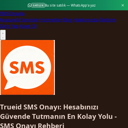
Bu site satılık — WhatsApp'a yaz
SATILIK
SMS
Onayla
Anasayfa
Servisler
Hizmetler
Blog
Hakkımızda
İletişim
Giriş Yap
Kayıt Ol
Trueid SMS Onayı: Hesabınızı
Güvende Tutmanın En Kolay Yolu -
SMS Onayı Rehberi