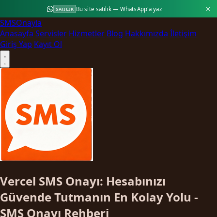
Bu site satılık — WhatsApp'a yaz
SATILIK
SMS
Onayla
Anasayfa
Servisler
Hizmetler
Blog
Hakkımızda
İletişim
Giriş Yap
Kayıt Ol
Vercel SMS Onayı: Hesabınızı
Güvende Tutmanın En Kolay Yolu -
SMS Onayı Rehberi