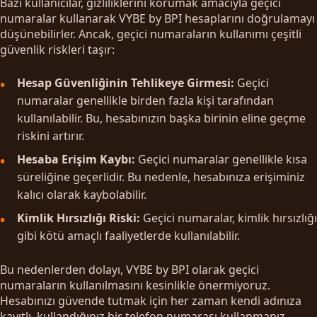
Bazı kullanıcılar, gizliliklerini korumak amacıyla geçici
numaralar kullanarak VYBE by BPI hesaplarını doğrulamayı
düşünebilirler. Ancak, geçici numaraların kullanımı çeşitli
güvenlik riskleri taşır:
Hesap Güvenliğinin Tehlikeye Girmesi:
Geçici
numaralar genellikle birden fazla kişi tarafından
kullanılabilir. Bu, hesabınızın başka birinin eline geçme
riskini artırır.
Hesaba Erişim Kaybı:
Geçici numaralar genellikle kısa
süreliğine geçerlidir. Bu nedenle, hesabınıza erişiminiz
kalıcı olarak kaybolabilir.
Kimlik Hırsızlığı Riski:
Geçici numaralar, kimlik hırsızlığı
gibi kötü amaçlı faaliyetlerde kullanılabilir.
Bu nedenlerden dolayı, VYBE by BPI olarak geçici
numaraların kullanılmasını kesinlikle önermiyoruz.
Hesabınızı güvende tutmak için her zaman kendi adınıza
kayıtlı, kullandığınız bir telefon numarası kullanmanız