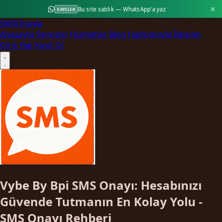
Bu site satılık — WhatsApp'a yaz
SATILIK
SMS
Onayla
Anasayfa
Servisler
Hizmetler
Blog
Hakkımızda
İletişim
Giriş Yap
Kayıt Ol
Vybe By Bpi SMS Onayı: Hesabınızı
Güvende Tutmanın En Kolay Yolu -
SMS Onayı Rehberi