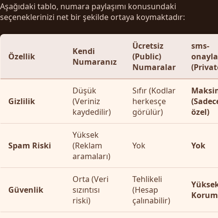
Aşağıdaki tablo, numara paylaşımı konusundaki
seçeneklerinizi net bir şekilde ortaya koymaktadır:
Ücretsiz
sms-
Kendi
Özellik
(Public)
onayl
Numaranız
Numaralar
(Privat
Düşük
Sıfır (Kodlar
Maks
Gizlilik
(Veriniz
herkesçe
(Sadece
kaydedilir)
görülür)
özel)
Yüksek
Spam Riski
(Reklam
Yok
Yok
aramaları)
Orta (Veri
Tehlikeli
Yüksek
Güvenlik
sızıntısı
(Hesap
Koruma
riski)
çalınabilir)