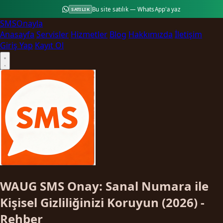
Bu site satılık — WhatsApp'a yaz
SATILIK
SMS
Onayla
Anasayfa
Servisler
Hizmetler
Blog
Hakkımızda
İletişim
Giriş Yap
Kayıt Ol
WAUG SMS Onay: Sanal Numara ile
Kişisel Gizliliğinizi Koruyun (2026) -
Rehber