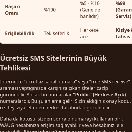
%5 - %10
%99
Başarı
%100
(Genelde
(Garant
Oranı
banlıdır)
Servis)
Herkese
Kişiye 
Erişilebilirlik
Tek seferlik
açık
tahsis
Ücretsiz SMS Sitelerinin Büyük
Tehlikesi
İnternette “ücretsiz sanal numara” veya “free SMS receive”
araması yaptığınızda karşınıza çıkan siteler cazip
görünebilir. Ancak bu numaralar
“Public” (Herkese Açık)
numaralardır. Bu şu anlama gelir: Sizin aldığınız onay kodu,
o siteyi ziyaret eden herkes tarafından görülebilir.
Daha da kötüsü, sizden sonra o numarayı kullanan biri,
WAUG hesabınıza erişim sağlayabilir veya hesabınızı ele
geçirebilir.
Sitemizden güvenle numara alarak
, sadece