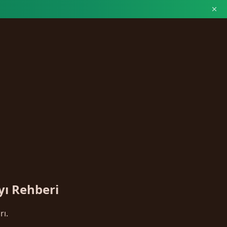
yı Rehberi
rı.