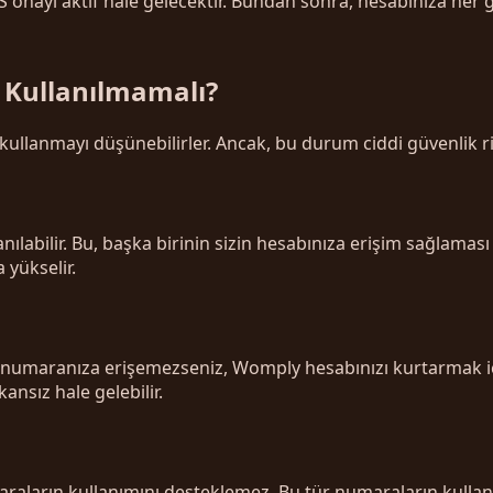
ayı aktif hale gelecektir. Bundan sonra, hesabınıza her gir
 Kullanılmamalı?
 kullanmayı düşünebilirler. Ancak, bu durum ciddi güvenlik ris
ılabilir. Bu, başka birinin sizin hesabınıza erişim sağlaması r
 yükselir.
umaranıza erişemezseniz, Womply hesabınızı kurtarmak için 
nsız hale gelebilir.
araların kullanımını desteklemez. Bu tür numaraların kullan