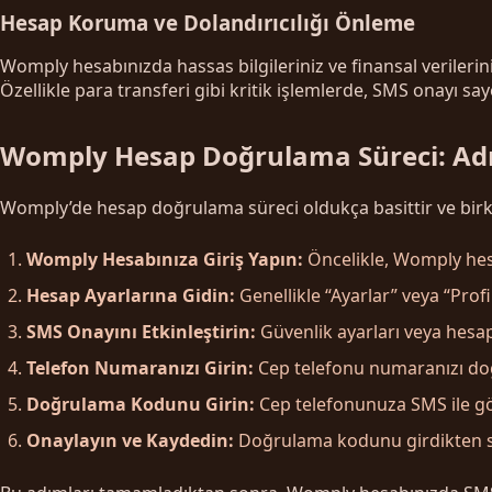
Hesap Koruma ve Dolandırıcılığı Önleme
Womply hesabınızda hassas bilgileriniz ve finansal verileriniz
Özellikle para transferi gibi kritik işlemlerde, SMS onayı sa
Womply Hesap Doğrulama Süreci: Ad
Womply’de hesap doğrulama süreci oldukça basittir ve bir
Womply Hesabınıza Giriş Yapın:
Öncelikle, Womply hesab
Hesap Ayarlarına Gidin:
Genellikle “Ayarlar” veya “Pro
SMS Onayını Etkinleştirin:
Güvenlik ayarları veya hesap
Telefon Numaranızı Girin:
Cep telefonu numaranızı doğr
Doğrulama Kodunu Girin:
Cep telefonunuza SMS ile gö
Onaylayın ve Kaydedin:
Doğrulama kodunu girdikten so