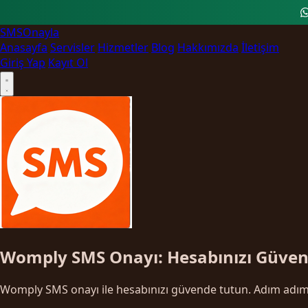
SMS
Onayla
Anasayfa
Servisler
Hizmetler
Blog
Hakkımızda
İletişim
Giriş Yap
Kayıt Ol
Womply SMS Onayı: Hesabınızı Güven
Womply SMS onayı ile hesabınızı güvende tutun. Adım adım d