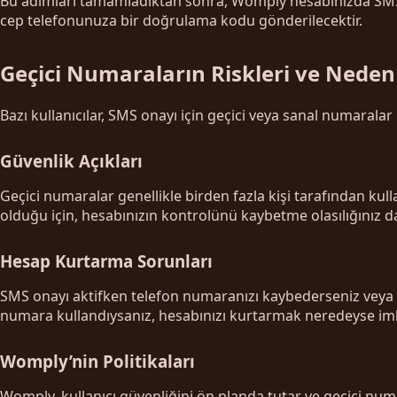
Bu adımları tamamladıktan sonra, Womply hesabınızda SMS on
cep telefonunuza bir doğrulama kodu gönderilecektir.
Geçici Numaraların Riskleri ve Neden
Bazı kullanıcılar, SMS onayı için geçici veya sanal numaralar
Güvenlik Açıkları
Geçici numaralar genellikle birden fazla kişi tarafından kullan
olduğu için, hesabınızın kontrolünü kaybetme olasılığınız da
Hesap Kurtarma Sorunları
SMS onayı aktifken telefon numaranızı kaybederseniz veya n
numara kullandıysanız, hesabınızı kurtarmak neredeyse imka
Womply’nin Politikaları
Womply, kullanıcı güvenliğini ön planda tutar ve geçici num