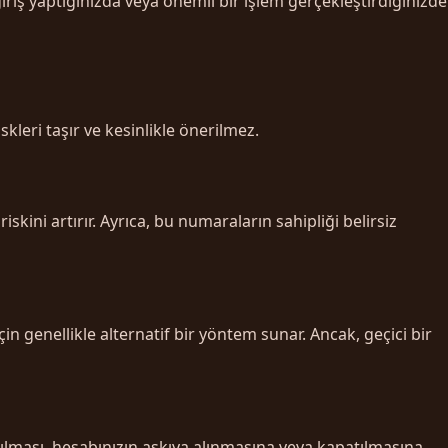
iş yaptığınızda veya önemli bir işlem gerçekleştirdiğinizde
kleri taşır ve kesinlikle önerilmez.
iskini artırır. Ayrıca, bu numaraların sahipliği belirsiz
genellikle alternatif bir yöntem sunar. Ancak, geçici bir
ılması, hesabınızın askıya alınmasına veya kapatılmasına