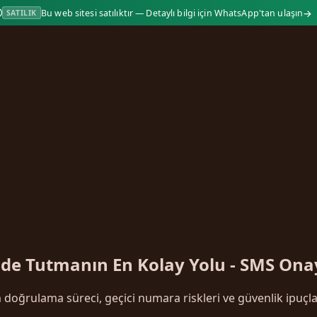
→
Bu web sitesi satılıktır — Detaylı bilgi için WhatsApp'tan ulaşın
SATILIK
de Tutmanın En Kolay Yolu - SMS Ona
oğrulama süreci, geçici numara riskleri ve güvenlik ipuçla